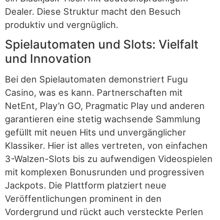
Dealer. Diese Struktur macht den Besuch
produktiv und vergnüglich.
Spielautomaten und Slots: Vielfalt
und Innovation
Bei den Spielautomaten demonstriert Fugu
Casino, was es kann. Partnerschaften mit
NetEnt, Play’n GO, Pragmatic Play und anderen
garantieren eine stetig wachsende Sammlung
gefüllt mit neuen Hits und unvergänglicher
Klassiker. Hier ist alles vertreten, von einfachen
3-Walzen-Slots bis zu aufwendigen Videospielen
mit komplexen Bonusrunden und progressiven
Jackpots. Die Plattform platziert neue
Veröffentlichungen prominent in den
Vordergrund und rückt auch versteckte Perlen