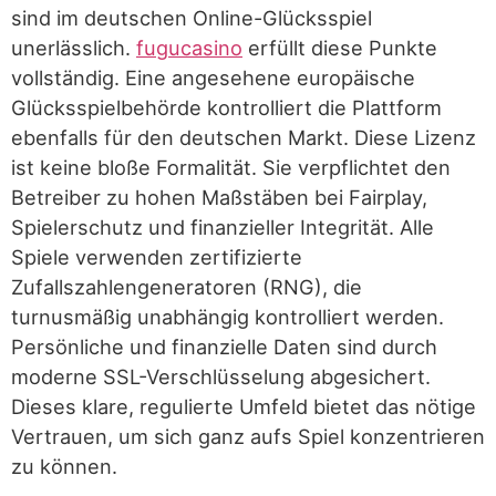
sind im deutschen Online-Glücksspiel
unerlässlich.
fugucasino
erfüllt diese Punkte
vollständig. Eine angesehene europäische
Glücksspielbehörde kontrolliert die Plattform
ebenfalls für den deutschen Markt. Diese Lizenz
ist keine bloße Formalität. Sie verpflichtet den
Betreiber zu hohen Maßstäben bei Fairplay,
Spielerschutz und finanzieller Integrität. Alle
Spiele verwenden zertifizierte
Zufallszahlengeneratoren (RNG), die
turnusmäßig unabhängig kontrolliert werden.
Persönliche und finanzielle Daten sind durch
moderne SSL-Verschlüsselung abgesichert.
Dieses klare, regulierte Umfeld bietet das nötige
Vertrauen, um sich ganz aufs Spiel konzentrieren
zu können.