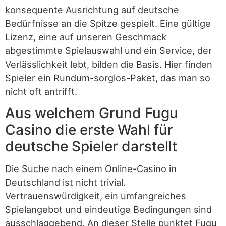
konsequente Ausrichtung auf deutsche
Bedürfnisse an die Spitze gespielt. Eine gültige
Lizenz, eine auf unseren Geschmack
abgestimmte Spielauswahl und ein Service, der
Verlässlichkeit lebt, bilden die Basis. Hier finden
Spieler ein Rundum-sorglos-Paket, das man so
nicht oft antrifft.
Aus welchem Grund Fugu
Casino die erste Wahl für
deutsche Spieler darstellt
Die Suche nach einem Online-Casino in
Deutschland ist nicht trivial.
Vertrauenswürdigkeit, ein umfangreiches
Spielangebot und eindeutige Bedingungen sind
ausschlaggebend. An dieser Stelle punktet Fugu