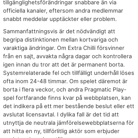
tillgänglighetsförändringar snabbare än via
officiella kanaler, eftersom andra medlemmar
snabbt meddelar upptäckter eller problem.
Sammanfattningsvis är det nödvändigt att
begripa distinktionen mellan kortvariga och
varaktiga ändringar. Om Extra Chilli försvinner
från en sajt, avvakta några dagar och kontrollera
igen innan du tror att det är permanent borta.
Systemrelaterade fel och tillfälligt underhåll löses
ofta inom 24-48 timmar. Om spelet däremot är
borta i flera veckor, och andra Pragmatic Play-
spel fortfarande finns kvar på webbplatsen, kan
det indikera på ett mer bestående beslut eller ett
avslutat licensavtal. I dylika fall är det tid att
utnyttja de neutrala jämförelsewebbplatserna för
att hitta en ny, tillförlitlig aktör som erbjuder