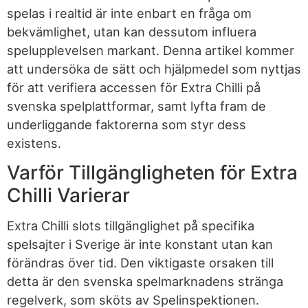
spelas i realtid är inte enbart en fråga om
bekvämlighet, utan kan dessutom influera
spelupplevelsen markant. Denna artikel kommer
att undersöka de sätt och hjälpmedel som nyttjas
för att verifiera accessen för Extra Chilli på
svenska spelplattformar, samt lyfta fram de
underliggande faktorerna som styr dess
existens.
Varför Tillgängligheten för Extra
Chilli Varierar
Extra Chilli slots tillgänglighet på specifika
spelsajter i Sverige är inte konstant utan kan
förändras över tid. Den viktigaste orsaken till
detta är den svenska spelmarknadens stränga
regelverk, som sköts av Spelinspektionen.