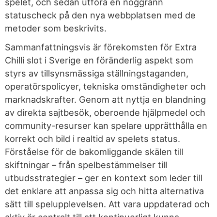
spelet, och sedan utföra en noggrann
statuscheck på den nya webbplatsen med de
metoder som beskrivits.
Sammanfattningsvis är förekomsten för Extra
Chilli slot i Sverige en föränderlig aspekt som
styrs av tillsynsmässiga ställningstaganden,
operatörspolicyer, tekniska omständigheter och
marknadskrafter. Genom att nyttja en blandning
av direkta sajtbesök, oberoende hjälpmedel och
community-resurser kan spelare upprätthålla en
korrekt och bild i realtid av spelets status.
Förståelse för de bakomliggande skälen till
skiftningar – från spelbestämmelser till
utbudsstrategier – ger en kontext som leder till
det enklare att anpassa sig och hitta alternativa
sätt till spelupplevelsen. Att vara uppdaterad och