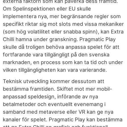
externa faktorn som kan påverka dess framtid.
Om Spelinspektionen eller EU skulle
implementera nya, mer begränsande regler som
specifikt riktar sig mot slots med vissa mekaniker
(som hög volatilitet eller snabba spinn), kan Extra
Chilli hamna under granskning. Pragmatic Play
skulle då troligen behöva anpassa spelet för att
fortfarande vara tillgängligt på den svenska
marknaden, en process som kan ta tid och under
vilken tillgängligheten kan vara varierande.
Teknisk utveckling kommer dessutom att
bestämma framtiden. Skiftet mot mer mobil-
anpassad speldesign, införande av nya
betalmetoder och eventuellt evenemang i
samband med metaverse eller VR kan ge nya
kanaler för spelet. Pragmatic Play kan bestämma
att ge Extra Chilli en grafisk och funktionell