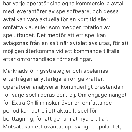
har varje operatör sina egna kommersiella avtal
med leverantörer av spelsoftware, och dessa
avtal kan vara aktuella för en kort tid eller
omfatta klausuler som medger rotation av
spelutbudet. Det medför att ett spel kan
avlägsnas från en sajt när avtalet avslutas, för att
möjligen återkomma vid ett kommande tillfälle
efter omförhandlade förhandlingar.
Marknadsföringsstrategier och spelarnas
efterfrågan är ytterligare rörliga krafter.
Operatörer analyserar kontinuerligt prestandan
för varje spel i deras portfölj. Om engagemanget
för Extra Chilli minskar över en omfattande
period kan det bli ett aktuellt spel för
borttagning, för att ge rum åt nyare titlar.
Motsatt kan ett oväntat uppsving i popularitet,