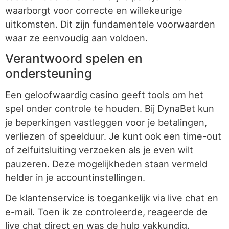
waarborgt voor correcte en willekeurige
uitkomsten. Dit zijn fundamentele voorwaarden
waar ze eenvoudig aan voldoen.
Verantwoord spelen en
ondersteuning
Een geloofwaardig casino geeft tools om het
spel onder controle te houden. Bij DynaBet kun
je beperkingen vastleggen voor je betalingen,
verliezen of speelduur. Je kunt ook een time-out
of zelfuitsluiting verzoeken als je even wilt
pauzeren. Deze mogelijkheden staan vermeld
helder in je accountinstellingen.
De klantenservice is toegankelijk via live chat en
e-mail. Toen ik ze controleerde, reageerde de
live chat direct en was de hulp vakkundig.