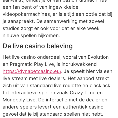
een fan bent of van ingewikkelde
videopokermachines, er is altijd een optie dat bij
je aanspreekt. De samenwerking met zoveel
studios zorgt er ook voor dat er elke week
nieuwe spellen bijkomen.
De live casino beleving
Het live casino onderdeel, vooral van Evolution
en Pragmatic Play Live, is indrukwekkend
https://dynabetcasino.eu/
. Je speelt hier via een
live stream met live dealers. Het aanbod strekt
zich uit van standaard live roulette en blackjack
tot interactieve spellen zoals Crazy Time en
Monopoly Live. De interactie met de dealer en
andere spelers levert een authentiek casino-
gevoel dat je bij standaard spellen niet hebt.