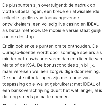
De pluspunten zijn overtuigend: de nadruk op
vlotte uitbetalingen, een brede en afwisselende
collectie spellen van toonaangevende
ontwikkelaars, een volledig live casino en iDEAL
als betaalmethode. De mobiele versie staat gelijk
aan de desktop.
Er zijn ook enkele punten om te onthouden. De
Curaçao-licentie wordt door sommige spelers als
minder betrouwbaar ervaren dan een licentie van
Malta of de KSA. De bonuscondities zijn billijk,
maar vereisen wel een zorgvuldige doorneming.
De snelste uitbetalingen zijn met name van
toepassing op e-wallet gebruikers; met iDEAL of
een bankoverschrijving duurt het wat langer, al is
dat nog steeds prima te noemen.