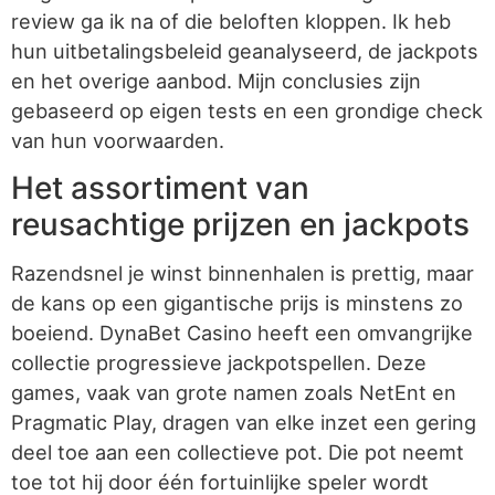
review ga ik na of die beloften kloppen. Ik heb
hun uitbetalingsbeleid geanalyseerd, de jackpots
en het overige aanbod. Mijn conclusies zijn
gebaseerd op eigen tests en een grondige check
van hun voorwaarden.
Het assortiment van
reusachtige prijzen en jackpots
Razendsnel je winst binnenhalen is prettig, maar
de kans op een gigantische prijs is minstens zo
boeiend. DynaBet Casino heeft een omvangrijke
collectie progressieve jackpotspellen. Deze
games, vaak van grote namen zoals NetEnt en
Pragmatic Play, dragen van elke inzet een gering
deel toe aan een collectieve pot. Die pot neemt
toe tot hij door één fortuinlijke speler wordt