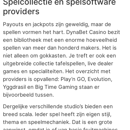
Spelcollectie en spelsoftware
providers
Payouts en jackpots zijn geweldig, maar de
spellen vormen het hart. DynaBet Casino bezit
een bibliotheek met een enorme hoeveelheid
spellen van meer dan honderd makers. Het is
niet alleen om gokkasten. Je treft er ook een
uitgebreide collectie tafelspellen, live dealer
games en specialiteiten. Het overzicht met
providers is opvallend: Play’n GO, Evolution,
Yggdrasil en Big Time Gaming staan er
bijvoorbeeld tussen.
Dergelijke verschillende studio’s bieden een
breed scala. Ieder spel heeft zijn eigen stijl,
thema en speelmechaniek. Dat is een grote
aanwinst, omdat je of van basic fruitmachines