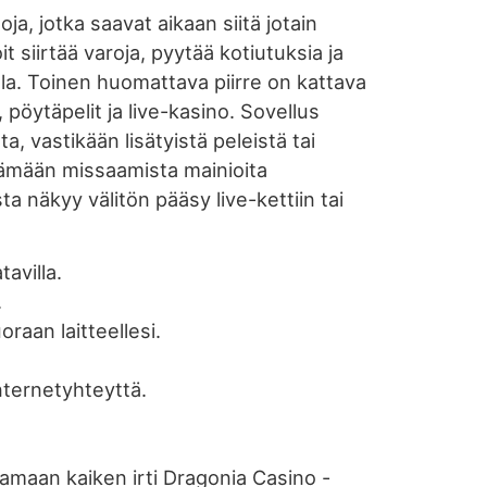
, jotka saavat aikaan siitä jotain
 siirtää varoja, pyytää kotiutuksia ja
lla. Toinen huomattava piirre on kattava
t, pöytäpelit ja live-kasino. Sovellus
ta, vastikään lisätyistä peleistä tai
tämään missaamista mainioita
näkyy välitön pääsy live-kettiin tai
tavilla.
.
oraan laitteellesi.
internetyhteyttä.
amaan kaiken irti Dragonia Casino -