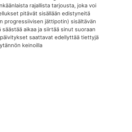
änlaista rajallista tarjousta, joka voi
lukset pitävät sisällään edistyneitä
en progressiivisen jättipotin) sisältävän
 säästää aikaa ja siirtää sinut suoraan
späivitykset saattavat edellyttää tiettyjä
ytännön keinoilla