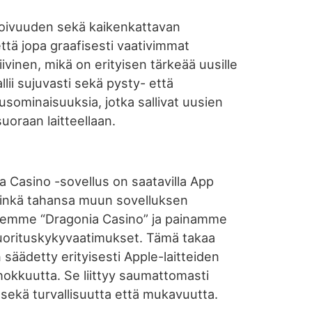
goivuuden sekä kaikenkattavan
ttä jopa graafisesti vaativimmat
iivinen, mikä on erityisen tärkeää uusille
allii sujuvasti sekä pysty- että
sominaisuuksia, jotka sallivat uusien
suoraan laitteellaan.
Casino -sovellus on saatavilla App
 minkä tahansa muun sovelluksen
haemme “Dragonia Casino” ja painamme
 suorituskykyvaatimukset. Tämä takaa
säädetty erityisesti Apple-laitteiden
ehokkuutta. Se liittyy saumattomasti
 sekä turvallisuutta että mukavuutta.