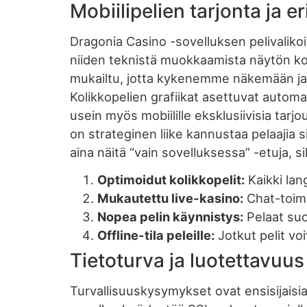
Mobiilipelien tarjonta ja e
Dragonia Casino -sovelluksen pelivaliko
niiden teknistä muokkaamista näytön koko
mukailtu, jotta kykenemme näkemään jaka
Kolikkopelien grafiikat asettuvat autom
usein myös mobiilille eksklusiivisia tarj
on strateginen liike kannustaa pelaajia s
aina näitä “vain sovelluksessa” -etuja, s
Optimoidut kolikkopelit:
Kaikki lan
Mukautettu live-kasino:
Chat-toimi
Nopea pelin käynnistys:
Pelaat suo
Offline-tila peleille:
Jotkut pelit voi
Tietoturva ja luotettavuu
Turvallisuuskysymykset ovat ensisijais