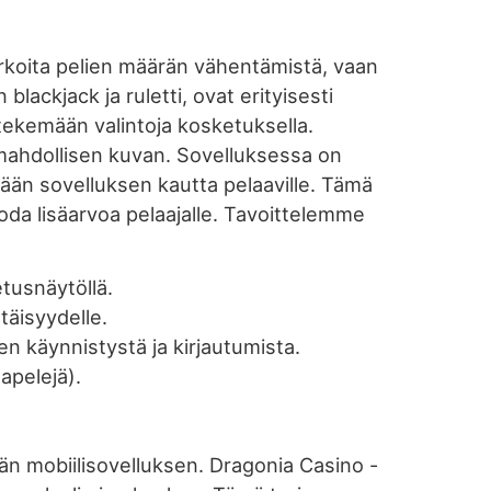
arkoita pelien määrän vähentämistä, vaan
ackjack ja ruletti, ovat erityisesti
tekemään valintoja kosketuksella.
 mahdollisen kuvan. Sovelluksessa on
stään sovelluksen kautta pelaaville. Tämä
uoda lisäarvoa pelaajalle. Tavoittelemme
tusnäytöllä.
täisyydelle.
n käynnistystä ja kirjautumista.
hapelejä).
n mobiilisovelluksen. Dragonia Casino -