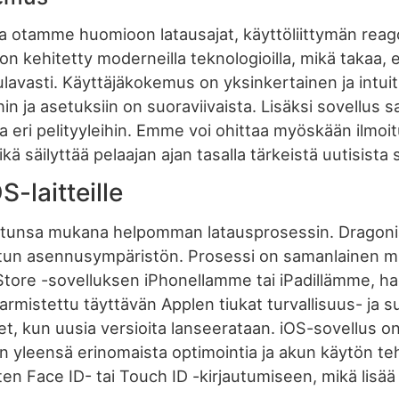
a otamme huomioon latausajat, käyttöliittymän rea
 kehitetty moderneilla teknologioilla, mikä takaa, e
sulavasti. Käyttäjäkokemus on yksinkertainen ja intuit
toihin ja asetuksiin on suoraviivaista. Lisäksi sovellus s
eri pelityyleihin. Emme voi ohittaa myöskään ilmoitu
ä säilyttää pelaajan ajan tasalla tärkeistä uutisista 
-laitteille
tunsa mukana helpomman latausprosessin. Dragonia 
allitun asennusympäristön. Prosessi on samanlainen
tore -sovelluksen iPhonellamme tai iPadillämme, 
varmistettu täyttävän Applen tiukat turvallisuus- ja
t, kun uusia versioita lanseerataan. iOS-sovellus on 
taen yleensä erinomaista optimointia ja akun käytön t
en Face ID- tai Touch ID -kirjautumiseen, mikä lisää