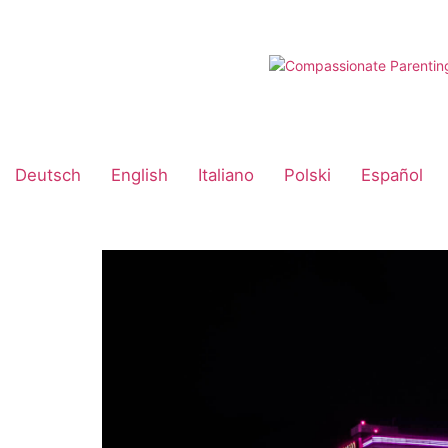
Skip
to
content
Deutsch
English
Italiano
Polski
Español