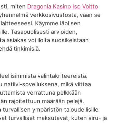
sti, miten
Dragonia Kasino Iso Voitto
 lyhennelmä verkkosivustosta, vaan se
lilaitteeseesi. Käymme läpi sen
ille. Tasapuolisesti arvioiden,
a asiakas voi iloita suosikeistaan
hdä tinkimisiä.
ellisimmista valintakriteereistä.
 natiivi-sovelluksena, mikä viittaa
uttamista verrattuna pelkkään
ään rajoitettuun määrään pelejä.
urvallisen ympäristön taloudellisille
at turvalliset maksutavat, kuten siru- ja