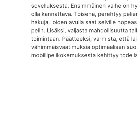
sovelluksesta. Ensimmäinen vaihe on hyöd
olla kannattava. Toisena, perehtyy pelie
hakuja, joiden avulla saat selville nopeas
pelin. Lisäksi, valjasta mahdollisuutta t
toimintaan. Päätteeksi, varmista, että lai
vähimmäisvaatimuksia optimaalisen suori
mobiilipelikokemuksesta kehittyy todell