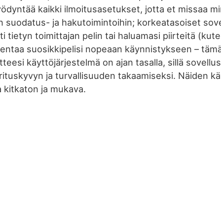
yntää kaikki ilmoitusasetukset, jotta et missaa minkä
n suodatus- ja hakutoimintoihin; korkeatasoiset sovel
ti tietyn toimittajan pelin tai haluamasi piirteitä (kut
allentaa suosikkipelisi nopeaan käynnistykseen – tämä
tteesi käyttöjärjestelmä on ajan tasalla, sillä sovellu
tuskyvyn ja turvallisuuden takaamiseksi. Näiden kä
a kitkaton ja mukava.