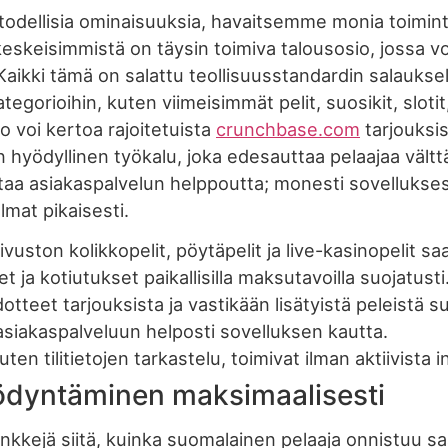
ellisia ominaisuuksia, havaitsemme monia toimintoja
skeisimmistä on täysin toimiva talousosio, jossa voit
 Kaikki tämä on salattu teollisuusstandardin salaukse
kategorioihin, kuten viimeisimmät pelit, suosikit, sloti
o voi kertoa rajoitetuista
crunchbase.com
tarjouksis
 hyödyllinen työkalu, joka edesauttaa pelaajaa vält
 asiakaspalvelun helppoutta; monesti sovelluksesta 
lmat pikaisesti.
vuston kolikkopelit, pöytäpelit ja live-kasinopelit saa
t ja kotiutukset paikallisilla maksutavoilla suojatusti
tteet tarjouksista ja vastikään lisätyistä peleistä su
siakaspalveluun helposti sovelluksen kautta.
en tilitietojen tarkastelu, toimivat ilman aktiivista 
ödyntäminen maksimaalisesti
kkejä siitä, kuinka suomalainen pelaaja onnistuu sa