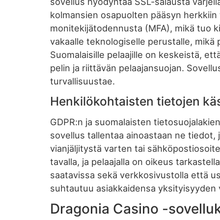
sovellus hyödyntää SSL-salausta varjell
kolmansien osapuolten pääsyn herkkiin ti
monitekijätodennusta (MFA), mikä tuo k
vakaalle teknologiselle perustalle, mikä
Suomalaisille pelaajille on keskeistä, et
pelin ja riittävän pelaajansuojan. Sovell
turvallisuustae.
Henkilökohtaisten tietojen käs
GDPR:n ja suomalaisten tietosuojalakien
sovellus tallentaa ainoastaan ne tiedot,
vianjäljitystä varten tai sähköpostiosoi
tavalla, ja pelaajalla on oikeus tarkastel
saatavissa sekä verkkosivustolla että us
suhtautuu asiakkaidensa yksityisyyden v
Dragonia Casino -sovellu