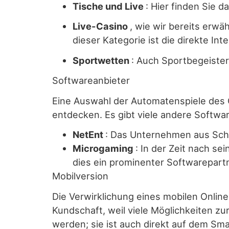
Tische und Live
: Hier finden Sie 
Live-Casino
, wie wir bereits erwä
dieser Kategorie ist die direkte I
Sportwetten
: Auch Sportbegeister
Softwareanbieter
Eine Auswahl der Automatenspiele des O
entdecken. Es gibt viele andere Softwar
NetEnt
: Das Unternehmen aus Schw
Microgaming
: In der Zeit nach s
dies ein prominenter Softwarepartn
Mobilversion
Die Verwirklichung eines mobilen Onli
Kundschaft, weil viele Möglichkeiten z
werden; sie ist auch direkt auf dem Sm