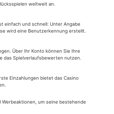
lücksspielen weltweit an.
t einfach und schnell: Unter Angabe
e wird eine Benutzerkennung erstellt.
gen. Über Ihr Konto können Sie Ihre
e das Spielverlaufsbewerten nutzen.
erste Einzahlungen bietet das Casino
en.
nd Werbeaktionen, um seine bestehende