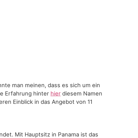
önnte man meinen, dass es sich um ein
re Erfahrung hinter
hier
diesem Namen
feren Einblick in das Angebot von 11
det. Mit Hauptsitz in Panama ist das