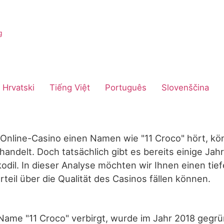
Hrvatski
Tiếng Việt
Português
Slovenščina
m Online-Casino einen Namen wie "11 Croco" hört, k
delt. Doch tatsächlich gibt es bereits einige Jah
kodil. In dieser Analyse möchten wir Ihnen einen tie
teil über die Qualität des Casinos fällen können.
ame "11 Croco" verbirgt, wurde im Jahr 2018 gegrün