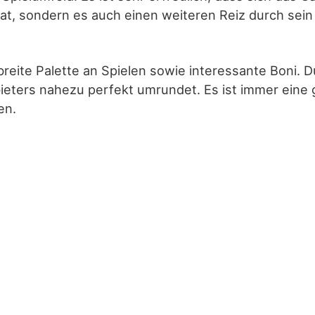
t, sondern es auch einen weiteren Reiz durch sein
breite Palette an Spielen sowie interessante Boni.
bieters nahezu perfekt umrundet. Es ist immer eine
en.