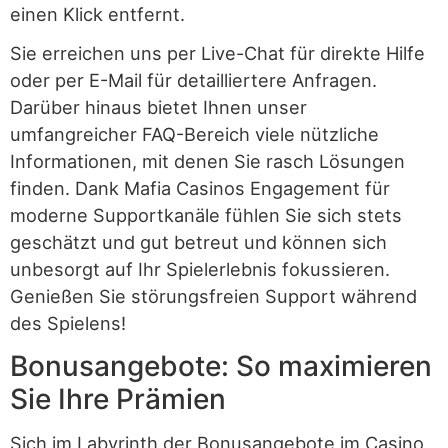
einen Klick entfernt.
Sie erreichen uns per Live-Chat für direkte Hilfe
oder per E-Mail für detailliertere Anfragen.
Darüber hinaus bietet Ihnen unser
umfangreicher FAQ-Bereich viele nützliche
Informationen, mit denen Sie rasch Lösungen
finden. Dank Mafia Casinos Engagement für
moderne Supportkanäle fühlen Sie sich stets
geschätzt und gut betreut und können sich
unbesorgt auf Ihr Spielerlebnis fokussieren.
Genießen Sie störungsfreien Support während
des Spielens!
Bonusangebote: So maximieren
Sie Ihre Prämien
Sich im Labyrinth der Bonusangebote im Casino