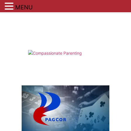
MENU
Skip
to
content