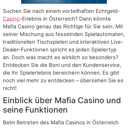
Suchen Sie nach einem vorteilhaften Echtgeld-
Casino
-Erlebnis in Österreich? Dann könnte
Mafia Casino genau das Richtige für Sie sein. Mit
seiner Mischung aus fesselnden Spielautomaten,
traditionellen Tischspielen und interaktiven Live-
Dealer-Funktionen spricht es jeden Spielertyp
an. Doch was macht es wirklich so besonders?
Entdecken Sie die Boni und den Kundenservice,
die Ihr Spielerlebnis bereichern können. Es gibt
noch viel mehr zu entdecken – übersehen Sie es
nicht!
Einblick über Mafia Casino und
seine Funktionen
Beim Betreten des Mafia Casinos in Österreich