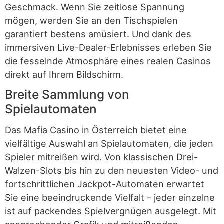
Geschmack. Wenn Sie zeitlose Spannung
mögen, werden Sie an den Tischspielen
garantiert bestens amüsiert. Und dank des
immersiven Live-Dealer-Erlebnisses erleben Sie
die fesselnde Atmosphäre eines realen Casinos
direkt auf Ihrem Bildschirm.
Breite Sammlung von
Spielautomaten
Das Mafia Casino in Österreich bietet eine
vielfältige Auswahl an Spielautomaten, die jeden
Spieler mitreißen wird. Von klassischen Drei-
Walzen-Slots bis hin zu den neuesten Video- und
fortschrittlichen Jackpot-Automaten erwartet
Sie eine beeindruckende Vielfalt – jeder einzelne
ist auf packendes Spielvergnügen ausgelegt. Mit