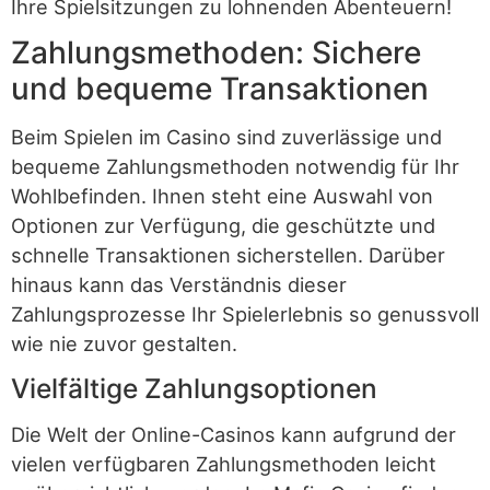
Ihre Spielsitzungen zu lohnenden Abenteuern!
Zahlungsmethoden: Sichere
und bequeme Transaktionen
Beim Spielen im Casino sind zuverlässige und
bequeme Zahlungsmethoden notwendig für Ihr
Wohlbefinden. Ihnen steht eine Auswahl von
Optionen zur Verfügung, die geschützte und
schnelle Transaktionen sicherstellen. Darüber
hinaus kann das Verständnis dieser
Zahlungsprozesse Ihr Spielerlebnis so genussvoll
wie nie zuvor gestalten.
Vielfältige Zahlungsoptionen
Die Welt der Online-Casinos kann aufgrund der
vielen verfügbaren Zahlungsmethoden leicht