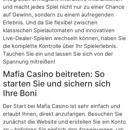
und macht jedes Spiel nicht nur zu einer Chance
auf Gewinn, sondern zu einem aufregenden
Erlebnis. Und da Sie flexibel zwischen
klassischen Spielautomaten und innovativen
Live-Dealer-Spielen wechseln können, haben Sie
die komplette Kontrolle über Ihr Spielerlebnis.
Tauchen Sie ein und lassen Sie sich von der
Spannung mitreißen!
Mafia Casino beitreten: So
starten Sie und sichern sich
Ihre Boni
Der Start bei Mafia Casino ist sehr einfach und
erlaubt Ihnen, direkt anzufangen. Besuchen Sie
zunächst die Website und erstellen Sie ein Konto
an – befolgen Sie einfach den Anweisungen, um