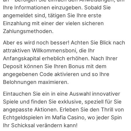
Ihre Informationen einzugeben. Sobald Sie
angemeldet sind, tätigen Sie Ihre erste
Einzahlung mit einer der vielen sicheren
Zahlungsmethoden.
Aber es wird noch besser! Achten Sie Blick nach
attraktiven Willkommensboni, die Ihr
Anfangskapital erheblich erhöhen. Nach Ihrer
Deposit können Sie Ihren Bonus mit dem
angegebenen Code aktivieren und so Ihre
Belohnungen maximieren.
Eintauchen Sie ein in eine Auswahl innovativer
Spiele und finden Sie exklusive, speziell für Sie
angepasste Aktionen. Erleben Sie den Thrill von
Echtgeldspielen im Mafia Casino, wo jeder Spin
Ihr Schicksal verändern kann!