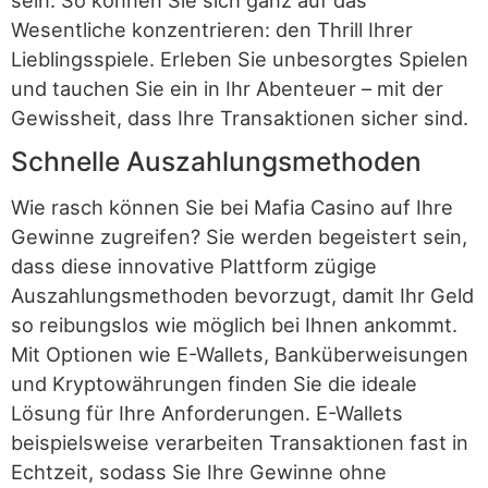
Wesentliche konzentrieren: den Thrill Ihrer
Lieblingsspiele. Erleben Sie unbesorgtes Spielen
und tauchen Sie ein in Ihr Abenteuer – mit der
Gewissheit, dass Ihre Transaktionen sicher sind.
Schnelle Auszahlungsmethoden
Wie rasch können Sie bei Mafia Casino auf Ihre
Gewinne zugreifen? Sie werden begeistert sein,
dass diese innovative Plattform zügige
Auszahlungsmethoden bevorzugt, damit Ihr Geld
so reibungslos wie möglich bei Ihnen ankommt.
Mit Optionen wie E-Wallets, Banküberweisungen
und Kryptowährungen finden Sie die ideale
Lösung für Ihre Anforderungen. E-Wallets
beispielsweise verarbeiten Transaktionen fast in
Echtzeit, sodass Sie Ihre Gewinne ohne