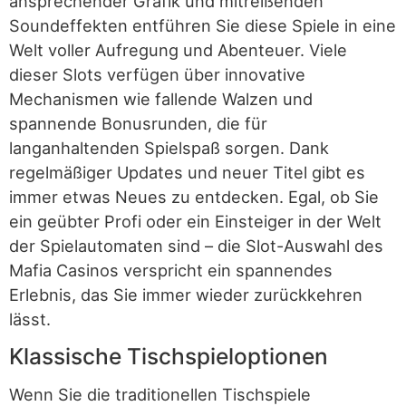
ansprechender Grafik und mitreißenden
Soundeffekten entführen Sie diese Spiele in eine
Welt voller Aufregung und Abenteuer. Viele
dieser Slots verfügen über innovative
Mechanismen wie fallende Walzen und
spannende Bonusrunden, die für
langanhaltenden Spielspaß sorgen. Dank
regelmäßiger Updates und neuer Titel gibt es
immer etwas Neues zu entdecken. Egal, ob Sie
ein geübter Profi oder ein Einsteiger in der Welt
der Spielautomaten sind – die Slot-Auswahl des
Mafia Casinos verspricht ein spannendes
Erlebnis, das Sie immer wieder zurückkehren
lässt.
Klassische Tischspieloptionen
Wenn Sie die traditionellen Tischspiele