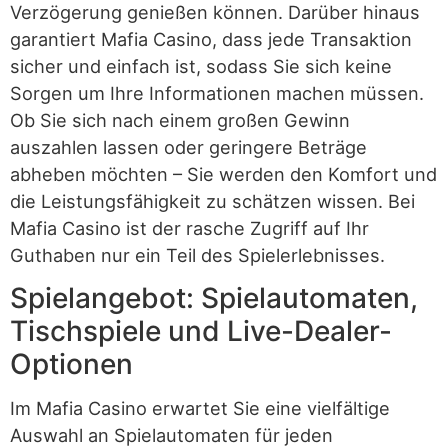
Verzögerung genießen können. Darüber hinaus
garantiert Mafia Casino, dass jede Transaktion
sicher und einfach ist, sodass Sie sich keine
Sorgen um Ihre Informationen machen müssen.
Ob Sie sich nach einem großen Gewinn
auszahlen lassen oder geringere Beträge
abheben möchten – Sie werden den Komfort und
die Leistungsfähigkeit zu schätzen wissen. Bei
Mafia Casino ist der rasche Zugriff auf Ihr
Guthaben nur ein Teil des Spielerlebnisses.
Spielangebot: Spielautomaten,
Tischspiele und Live-Dealer-
Optionen
Im Mafia Casino erwartet Sie eine vielfältige
Auswahl an Spielautomaten für jeden