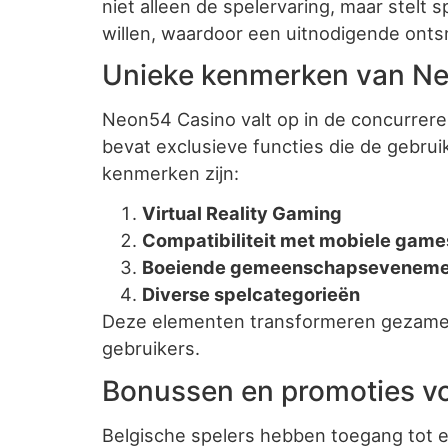
niet alleen de spelervaring, maar stelt
willen, waardoor een uitnodigende onts
Unieke kenmerken van N
Neon54 Casino valt op in de concurrere
bevat exclusieve functies die de gebrui
kenmerken zijn:
Virtual Reality Gaming
Compatibiliteit met mobiele game
Boeiende gemeenschapseveneme
Diverse spelcategorieën
Deze elementen transformeren gezamenl
gebruikers.
Bonussen en promoties vo
Belgische spelers hebben toegang tot e