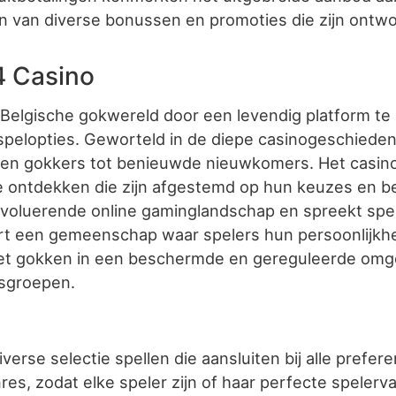
en van diverse bonussen en promoties die zijn ontw
4 Casino
Belgische gokwereld door een levendig platform te
elopties. Geworteld in de diepe casinogeschiedenis
en gokkers tot benieuwde nieuwkomers. Het casino 
en te ontdekken die zijn afgestemd op hun keuzes e
voluerende online gaminglandschap en spreekt spel
 een gemeenschap waar spelers hun persoonlijkheid
het gokken in een beschermde en gereguleerde omg
rsgroepen.
erse selectie spellen die aansluiten bij alle prefer
nres, zodat elke speler zijn of haar perfecte speler