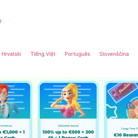
Hrvatski
Tiếng Việt
Português
Slovenščina