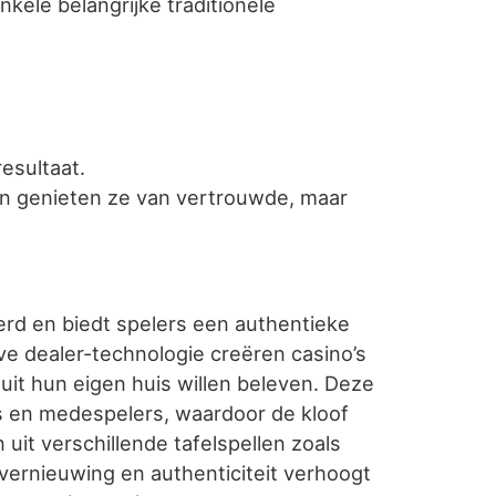
kele belangrijke traditionele
esultaat.
 en genieten ze van vertrouwde, maar
erd en biedt spelers een authentieke
ve dealer-technologie creëren casino’s
uit hun eigen huis willen beleven. Deze
s en medespelers, waardoor de kloof
uit verschillende tafelspellen zoals
vernieuwing en authenticiteit verhoogt