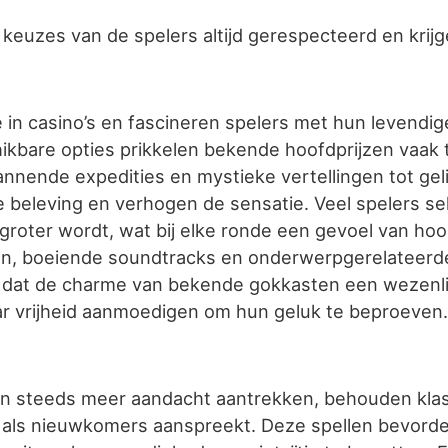
 keuzes van de spelers altijd gerespecteerd en krij
e in casino’s en fascineren spelers met hun levendi
ikbare opties prikkelen bekende hoofdprijzen vaak t
pannende expedities en mystieke vertellingen tot g
eleving en verhogen de sensatie. Veel spelers se
 groter wordt, wat bij elke ronde een gevoel van ho
n, boeiende soundtracks en onderwerpgerelateerde
dat de charme van bekende gokkasten een wezenlijk
aar vrijheid aanmoedigen om hun geluk te beproeven.
 steeds meer aandacht aantrekken, behouden klas
 als nieuwkomers aanspreekt. Deze spellen bevord