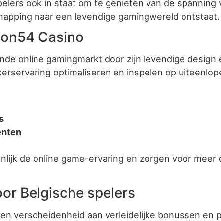
 spelers ook in staat om te genieten van de spannin
napping naar een levendige gamingwereld ontstaat.
eon54 Casino
nde online gamingmarkt door zijn levendige design
kerservaring optimaliseren en inspelen op uiteenlo
s
nten
ijk de online game-ervaring en zorgen voor meer on
or Belgische spelers
en verscheidenheid aan verleidelijke bonussen en 