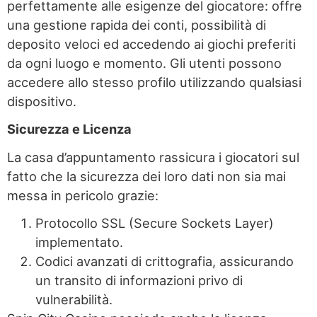
perfettamente alle esigenze del giocatore: offre
una gestione rapida dei conti, possibilità di
deposito veloci ed accedendo ai giochi preferiti
da ogni luogo e momento. Gli utenti possono
accedere allo stesso profilo utilizzando qualsiasi
dispositivo.
Sicurezza e Licenza
La casa d’appuntamento rassicura i giocatori sul
fatto che la sicurezza dei loro dati non sia mai
messa in pericolo grazie:
Protocollo SSL (Secure Sockets Layer)
implementato.
Codici avanzati di crittografia, assicurando
un transito di informazioni privo di
vulnerabilità.