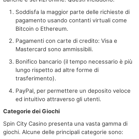
Soddisfa la maggior parte delle richieste di
pagamento usando contanti virtuali come
Bitcoin o Ethereum.
Pagamenti con carte di credito: Visa e
Mastercard sono ammissibili.
Bonifico bancario (il tempo necessario è più
lungo rispetto ad altre forme di
trasferimento).
PayPal, per permettere un deposito veloce
ed intuitivo attraverso gli utenti.
Categorie dei Giochi
Spin City Casino presenta una vasta gamma di
giochi. Alcune delle principali categorie sono: