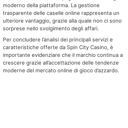
moderno della piattaforma. La gestione
trasparente delle caselle online rappresenta un
ulteriore vantaggio, grazie alla quale non ci sono
sorprese nello svolgimento degli affari.
Per concludere l’analisi dei principali servizi e
caratteristiche offerte da Spin City Casino, è
importante evidenziare che il marchio continua a
crescere grazie all’accettazione delle tendenze
moderne del mercato online di gioco d’azzardo.