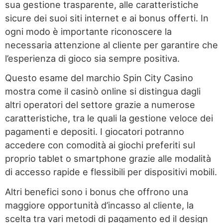
sua gestione trasparente, alle caratteristiche
sicure dei suoi siti internet e ai bonus offerti. In
ogni modo è importante riconoscere la
necessaria attenzione al cliente per garantire che
l’esperienza di gioco sia sempre positiva.
Questo esame del marchio Spin City Casino
mostra come il casinò online si distingua dagli
altri operatori del settore grazie a numerose
caratteristiche, tra le quali la gestione veloce dei
pagamenti e depositi. I giocatori potranno
accedere con comodità ai giochi preferiti sul
proprio tablet o smartphone grazie alle modalità
di accesso rapide e flessibili per dispositivi mobili.
Altri benefici sono i bonus che offrono una
maggiore opportunità d’incasso al cliente, la
scelta tra vari metodi di pagamento ed il design