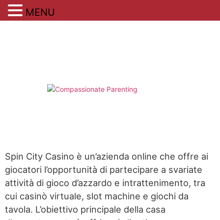
MENU
Skip
to
content
Spin City Casino è un’azienda online che offre ai
giocatori l’opportunità di partecipare a svariate
attività di gioco d’azzardo e intrattenimento, tra
cui casinò virtuale, slot machine e giochi da
tavola. L’obiettivo principale della casa