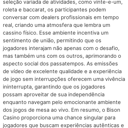
seleção variada de atividades, como vinte-e-um,
roleta e baccarat, os participantes podem
conversar com dealers profissionais em tempo
real, criando uma atmosfera que lembra um
cassino físico. Esse ambiente incentiva um
sentimento de união, permitindo que os
jogadores interajam não apenas com o desafio,
mas também uns com os outros, aprimorando o
aspecto social dos passatempos. As emissões
de vídeo de excelente qualidade e a experiência
de jogo sem interrupções oferecem uma vivência
ininterrupta, garantindo que os jogadores
possam aproveitar de sua independência
enquanto navegam pelo emocionante ambiente
dos jogos de mesa ao vivo. Em resumo, o Bison
Casino proporciona uma chance singular para
jogadores que buscam experiências autênticas e