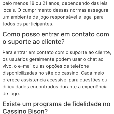
pelo menos 18 ou 21 anos, dependendo das leis
locais. O cumprimento dessas normas assegura
um ambiente de jogo responsável e legal para
todos os participantes.
Como posso entrar em contato com
o suporte ao cliente?
Para entrar em contato com o suporte ao cliente,
os usuários geralmente podem usar o chat ao
vivo, o e-mail ou as opções de telefone
disponibilizadas no site do cassino. Cada meio
oferece assistência acessível para questões ou
dificuldades encontrados durante a experiência
de jogo.
Existe um programa de fidelidade no
Cassino Bison?