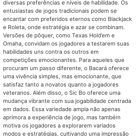
diversas preferências e níveis de habilidade. Os
entusiastas de jogos tradicionais podem se
encantar com preferidos eternos como Blackjack
e Roleta, onde estratégia e azar se combinam.
Versões de pôquer, como Texas Hold’em e
Omaha, convidam os jogadores a testarem suas
habilidades uns contra os outros em
competições emocionantes. Para aqueles que
procuram um passo diferente, o Bacará oferece
uma vivência simples, mas emocionante, que
satisfaz tanto a novatos quanto a jogadores
veteranos. Além disso, o Sic Bo oferece uma
mudança vibrante com sua jogabilidade centrada
em dados. Essa variedade ampla não apenas
aprimora a experiência de jogo, mas também
motiva os jogadores a explorarem variados
modos e estratégias, cultivando uma impressão