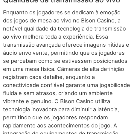
Enquanto os jogadores se dedicam à emoção
dos jogos de mesa ao vivo no Bison Casino, a
notável qualidade da tecnologia de transmissão
ao vivo melhora toda a experiência. Essa
transmissão avançada oferece imagens nítidas e
áudio envolvente, permitindo que os jogadores
se percebam como se estivessem posicionados
em uma mesa física. Câmeras de alta definição
registram cada detalhe, enquanto a
conectividade confiável garante uma jogabilidade
fluida e sem atrasos, criando um ambiente
vibrante e genuíno. O Bison Casino utiliza
tecnologia inovadora para diminuir a latência,
permitindo que os jogadores respondam
rapidamente aos acontecimentos do jogo. A
integração de equipamentos de transmissão