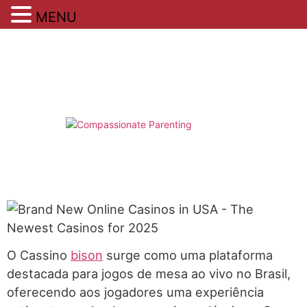
MENU
Skip
to
content
O Cassino
bison
surge como uma plataforma
destacada para jogos de mesa ao vivo no Brasil,
oferecendo aos jogadores uma experiência