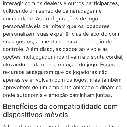
interagir com os dealers e outros participantes,
cultivando um senso de camaradagem e
comunidade. As configurações de jogo
personalizáveis permitem que os jogadores
personalizem suas experiências de acordo com
suas gostos, aumentando sua percepção de
controle. Além disso, as dados ao vivo e as
opções multijogador incentivam a disputa cordial,
elevando ainda mais a emoção do jogo. Esses
recursos asseguram que os jogadores não
apenas se envolvam com os jogos, mas também
aproveitem de um ambiente animado e dinâmico,
onde autonomia e emoção caminham juntas.
Benefícios da compatibilidade com
dispositivos móveis
A facilidade da compatibilidade com dispositivos