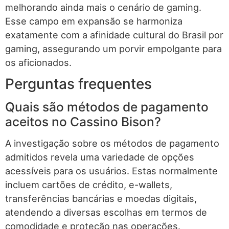
melhorando ainda mais o cenário de gaming.
Esse campo em expansão se harmoniza
exatamente com a afinidade cultural do Brasil por
gaming, assegurando um porvir empolgante para
os aficionados.
Perguntas frequentes
Quais são métodos de pagamento
aceitos no Cassino Bison?
A investigação sobre os métodos de pagamento
admitidos revela uma variedade de opções
acessíveis para os usuários. Estas normalmente
incluem cartões de crédito, e-wallets,
transferências bancárias e moedas digitais,
atendendo a diversas escolhas em termos de
comodidade e proteção nas operações.