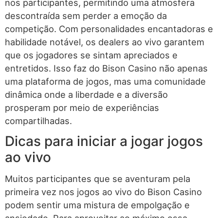
nos participantes, permitindo uma atmosfera
descontraída sem perder a emoção da
competição. Com personalidades encantadoras e
habilidade notável, os dealers ao vivo garantem
que os jogadores se sintam apreciados e
entretidos. Isso faz do Bison Casino não apenas
uma plataforma de jogos, mas uma comunidade
dinâmica onde a liberdade e a diversão
prosperam por meio de experiências
compartilhadas.
Dicas para iniciar a jogar jogos
ao vivo
Muitos participantes que se aventuram pela
primeira vez nos jogos ao vivo do Bison Casino
podem sentir uma mistura de empolgação e