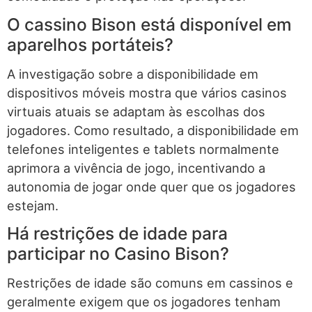
O cassino Bison está disponível em
aparelhos portáteis?
A investigação sobre a disponibilidade em
dispositivos móveis mostra que vários casinos
virtuais atuais se adaptam às escolhas dos
jogadores. Como resultado, a disponibilidade em
telefones inteligentes e tablets normalmente
aprimora a vivência de jogo, incentivando a
autonomia de jogar onde quer que os jogadores
estejam.
Há restrições de idade para
participar no Casino Bison?
Restrições de idade são comuns em cassinos e
geralmente exigem que os jogadores tenham