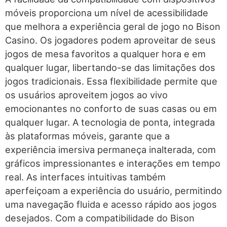
móveis proporciona um nível de acessibilidade
que melhora a experiência geral de jogo no Bison
Casino. Os jogadores podem aproveitar de seus
jogos de mesa favoritos a qualquer hora e em
qualquer lugar, libertando-se das limitações dos
jogos tradicionais. Essa flexibilidade permite que
os usuários aproveitem jogos ao vivo
emocionantes no conforto de suas casas ou em
qualquer lugar. A tecnologia de ponta, integrada
às plataformas móveis, garante que a
experiência imersiva permaneça inalterada, com
gráficos impressionantes e interações em tempo
real. As interfaces intuitivas também
aperfeiçoam a experiência do usuário, permitindo
uma navegação fluida e acesso rápido aos jogos
desejados. Com a compatibilidade do Bison