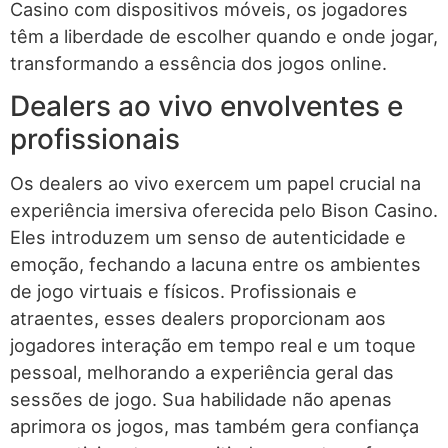
Casino com dispositivos móveis, os jogadores
têm a liberdade de escolher quando e onde jogar,
transformando a essência dos jogos online.
Dealers ao vivo envolventes e
profissionais
Os dealers ao vivo exercem um papel crucial na
experiência imersiva oferecida pelo Bison Casino.
Eles introduzem um senso de autenticidade e
emoção, fechando a lacuna entre os ambientes
de jogo virtuais e físicos. Profissionais e
atraentes, esses dealers proporcionam aos
jogadores interação em tempo real e um toque
pessoal, melhorando a experiência geral das
sessões de jogo. Sua habilidade não apenas
aprimora os jogos, mas também gera confiança