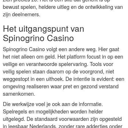
bewust spelen, heldere uitleg en de ontwikkeling van
zijn deelnemers.
Het uitgangspunt van
Spinogrino Casino
Spinogrino Casino volgt een andere weg. Hier gaat
het niet alleen om geld. Het platform focust in op een
veilige en verantwoorde spelervaring. Tools voor
veilig spelen staan daarom op de voorgrond, niet
weggestopt in een uithoek. De intentie is evident: een
omgeving realiseren waar pret en gezond verstand
samenkomen.
Die werkwijze voel je ook aan de informatie.
Spelregels en mogelijkheden worden helder
uitgelegd. De standaard voorwaarden zijn opgesteld
in leesbaar Nederlands, zonder rare addertjes onder