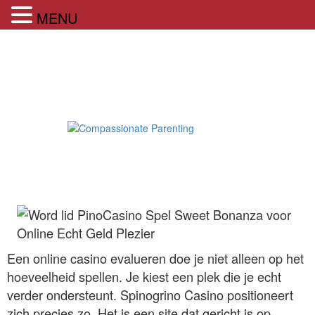
MENU
Skip
to
content
Een online casino evalueren doe je niet alleen op het
hoeveelheid spellen. Je kiest een plek die je echt
verder ondersteunt. Spinogrino Casino positioneert
zich precies zo. Het is een site dat gericht is op