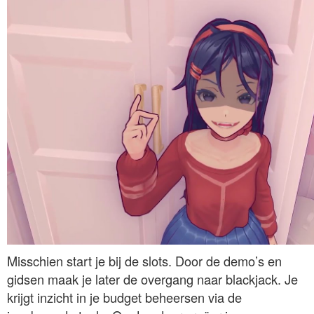
Misschien start je bij de slots. Door de demo’s en
gidsen maak je later de overgang naar blackjack. Je
krijgt inzicht in je budget beheersen via de