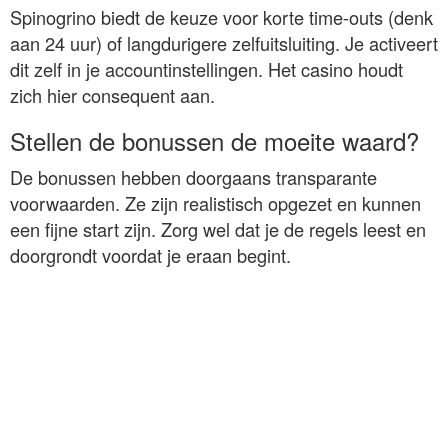
Spinogrino biedt de keuze voor korte time-outs (denk
aan 24 uur) of langdurigere zelfuitsluiting. Je activeert
dit zelf in je accountinstellingen. Het casino houdt
zich hier consequent aan.
Stellen de bonussen de moeite waard?
De bonussen hebben doorgaans transparante
voorwaarden. Ze zijn realistisch opgezet en kunnen
een fijne start zijn. Zorg wel dat je de regels leest en
doorgrondt voordat je eraan begint.