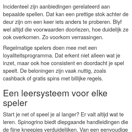
Incidenteel zijn aanbiedingen gerelateerd aan
bepaalde spellen. Dat kan een prettige stok achter de
deur zijn om een keer iets anders te proberen. Blyf
wel altijd die voorwaarden doorlezen, hoe duidelijk ze
ook overkomen. Zo voorkom verrassingen.
Regelmatige spelers doen mee met een
loyaliteitsprogramma. Dat erkent niet alleen wat je
inzet, maar ook hoe consistent en doordacht je spel
speelt. De beloningen zijn vaak nuttig, zoals
cashback of gratis spins met billijke regels.
Een leersysteem voor elke
speler
Start je net of speel je al langer? Er valt altijd wat te
leren. Spinogrino biedt diepgaande handleidingen die
de fijne kneepjes verduidelijken. Van een eenvoudige