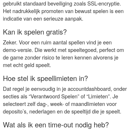
gebruikt standaard beveiliging zoals SSL-encryptie.
Het nadrukkelijk promoten van bewust spelen is een
indicatie van een serieuze aanpak.
Kan ik spelen gratis?
Zeker. Voor een ruim aantal spellen vind je een
demo-versie. Die werkt met speeltegoed, perfect om
de game zonder risico te leren kennen alvorens je
met echt geld speelt.
Hoe stel ik speellimieten in?
Dat regel je eenvoudig in je accountdashboard, onder
secties als “Verantwoord Spelen” of “Limieten”. Je
selecteert zelf dag-, week- of maandlimieten voor
deposito’s, nederlagen en de speeltijd die je speelt.
Wat als ik een time-out nodig heb?