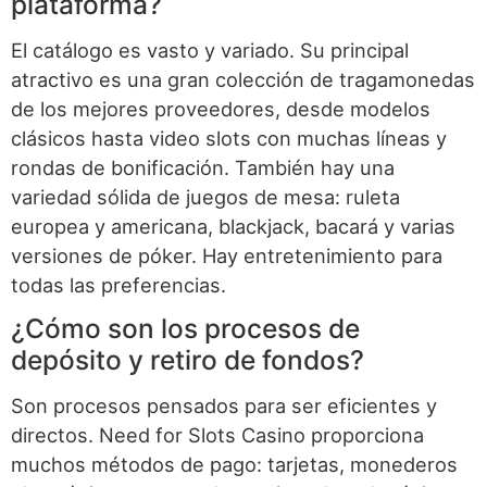
plataforma?
El catálogo es vasto y variado. Su principal
atractivo es una gran colección de tragamonedas
de los mejores proveedores, desde modelos
clásicos hasta video slots con muchas líneas y
rondas de bonificación. También hay una
variedad sólida de juegos de mesa: ruleta
europea y americana, blackjack, bacará y varias
versiones de póker. Hay entretenimiento para
todas las preferencias.
¿Cómo son los procesos de
depósito y retiro de fondos?
Son procesos pensados para ser eficientes y
directos. Need for Slots Casino proporciona
muchos métodos de pago: tarjetas, monederos