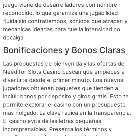
juego viene de desarrolladores con nombre
reconocido, lo que garantiza una jugabilidad
fluida sin contratiempos, sonidos que atrapan y
mecánicas ideadas para que la intensidad no
decaiga.
Bonificaciones y Bonos Claras
Las propuestas de bienvenida y las ofertas de
Need for Slots Casino buscan que empieces a
divertirte desde el primer minuto. Los nuevos
jugadores obtienen paquetes que tienden a
incluir bonos por depósito y giros gratis. Esto te
permite explorar el casino con un presupuesto
más holgado. La clave radica en la transparencia.
El casino evita de las letras pequeñas
incomprensibles. Presenta los términos y