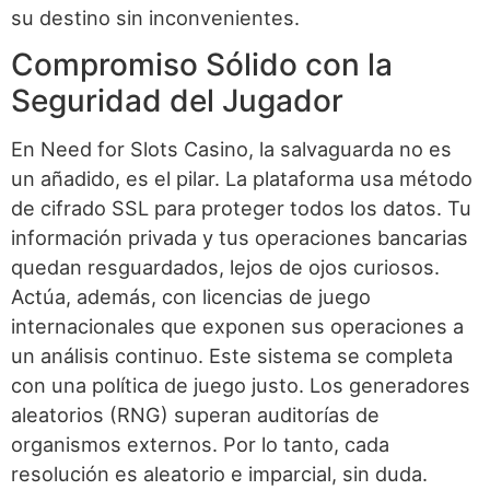
su destino sin inconvenientes.
Compromiso Sólido con la
Seguridad del Jugador
En Need for Slots Casino, la salvaguarda no es
un añadido, es el pilar. La plataforma usa método
de cifrado SSL para proteger todos los datos. Tu
información privada y tus operaciones bancarias
quedan resguardados, lejos de ojos curiosos.
Actúa, además, con licencias de juego
internacionales que exponen sus operaciones a
un análisis continuo. Este sistema se completa
con una política de juego justo. Los generadores
aleatorios (RNG) superan auditorías de
organismos externos. Por lo tanto, cada
resolución es aleatorio e imparcial, sin duda.