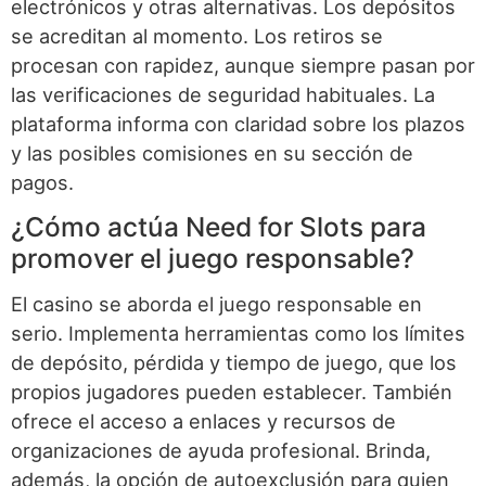
electrónicos y otras alternativas. Los depósitos
se acreditan al momento. Los retiros se
procesan con rapidez, aunque siempre pasan por
las verificaciones de seguridad habituales. La
plataforma informa con claridad sobre los plazos
y las posibles comisiones en su sección de
pagos.
¿Cómo actúa Need for Slots para
promover el juego responsable?
El casino se aborda el juego responsable en
serio. Implementa herramientas como los límites
de depósito, pérdida y tiempo de juego, que los
propios jugadores pueden establecer. También
ofrece el acceso a enlaces y recursos de
organizaciones de ayuda profesional. Brinda,
además, la opción de autoexclusión para quien