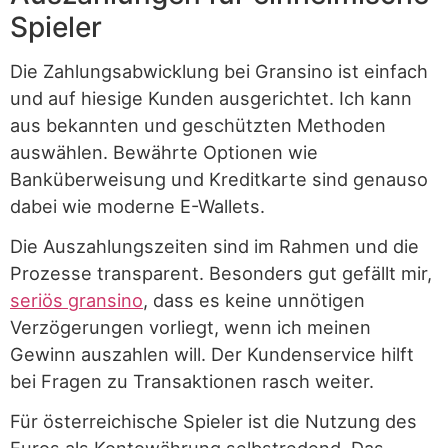
Spieler
Die Zahlungsabwicklung bei Gransino ist einfach
und auf hiesige Kunden ausgerichtet. Ich kann
aus bekannten und geschützten Methoden
auswählen. Bewährte Optionen wie
Banküberweisung und Kreditkarte sind genauso
dabei wie moderne E-Wallets.
Die Auszahlungszeiten sind im Rahmen und die
Prozesse transparent. Besonders gut gefällt mir,
seriös gransino
, dass es keine unnötigen
Verzögerungen vorliegt, wenn ich meinen
Gewinn auszahlen will. Der Kundenservice hilft
bei Fragen zu Transaktionen rasch weiter.
Für österreichische Spieler ist die Nutzung des
Euros als Kontowährung selbstredend. Das