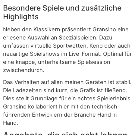
Besondere Spiele und zusätzliche
Highlights
Neben den Klassikern präsentiert Gransino eine
erlesene Auswahl an Spezialspielen. Dazu
umfassen virtuelle Sportwetten, Keno oder auch
neuartige Spielshows im Live-Format. Optimal für
eine knappe, unterhaltsame Spielsession
zwischendurch.
Das Verhalten auf allen meinen Geräten ist stabil.
Die Ladezeiten sind kurz, die Grafik ist fließend.
Dies stellt Grundlage für ein echtes Spielerlebnis.
Gransino kollaboriert hier mit den technisch
führenden Entwicklern der Branche Hand in
Hand.