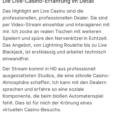
Die Live-Casino-Erfahrung im Detail
Das Highlight am Live Casino sind die
professionellen, professionellen Dealer. Sie sind
per Video-Stream einsehbar und interagieren mit
mir. Ich zocke an realen Tischen mit weiteren
Spielern und spüre den Nervenkitzel in Echtzeit.
Das Angebot, von Lightning Roulette bis zu Live
Blackjack, ist erstklassig und arbeitet technisch
einwandfrei.
Der Stream kommt in HD aus professionell
ausgestatteten Studios, die eine stilvolle Casino-
Atmosphäre schaffen. Ich kann mit den Dealern
sprechen und erfahre so eine soziale
Komponente, die beim bloßen Automatenspiel
fehlt. Dies ist für mich der Krönung eines
virtuellen Casino-Besuchs.