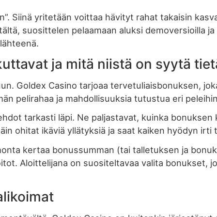
”. Siinä yritetään voittaa hävityt rahat takaisin kas
tältä, suosittelen pelaamaan aluksi demoversioilla ja 
nlähteenä.
uttavat ja mitä niistä on syytä tie
uun. Goldex Casino tarjoaa tervetuliaisbonuksen, jok
än pelirahaa ja mahdollisuuksia tutustua eri peleihin
ehdot tarkasti läpi. Ne paljastavat, kuinka bonuksen 
Näin ohitat ikäviä yllätyksiä ja saat kaiken hyödyn irti
la monta kertaa bonussumman (tai talletuksen ja bo
tot. Aloittelijana on suositeltavaa valita bonukset, 
valikoimat