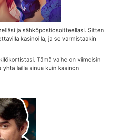
lläsi ja sähköpostiosoitteellasi. Sitten
tavilla kasinoilla, ja se varmistaakin
lökortistasi. Tämä vaihe on viimeisin
yhtä lailla sinua kuin kasinon