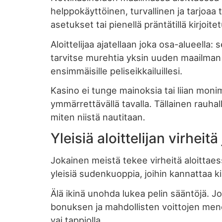
helppokäyttöinen, turvallinen ja tarjoaa
asetukset tai pienellä präntätillä kirjoite
Aloittelijaa ajatellaan joka osa-alueell
tarvitse murehtia yksin uuden maailman 
ensimmäisille peliseikkailuillesi.
Kasino ei tunge mainoksia tai liian monimu
ymmärrettävällä tavalla. Tällainen rauha
miten niistä nautitaan.
Yleisiä aloittelijan virheit
Jokainen meistä tekee virheitä aloittaess
yleisiä sudenkuoppia, joihin kannattaa k
Älä ikinä unohda lukea pelin sääntöjä. Jo
bonuksen ja mahdollisten voittojen menet
vai tappiolla.