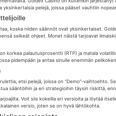
mentävältä. Goldex Casino on kuitenkin järjestänyt asia
ja yksinkertaisia pelejä, joissa pääset vauhtiin nopeas
telijoille
ittaa, koska niiden säännöt ovat yksinkertaiset. Gold
ensä selkeät ohjeet. Monet näistä tarjoavat ilmaiskier
la on korkea palautusprosentti (RTP) ja matala volatili
 elossa pidempään ja antaa sinulle enemmän pelikoke
ä
i rulettia, etsi pelejä, joissa on “Demo”-vaihtoehto. 
ustua sääntöihin ja eri strategioihin täysin riskittä, en
arjoajilta. Voit siis kokeilla eri versioita ja löytää it
kalainen versio, joten se on hyvä lähtökohta.