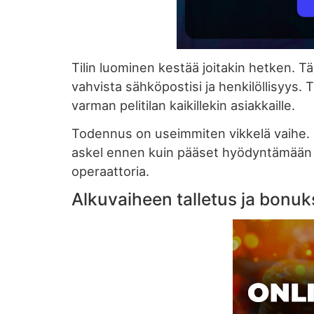
Tilin luominen kestää joitakin hetken. Tä
vahvista sähköpostisi ja henkilöllisyys. 
varman pelitilan kaikillekin asiakkaille.
Todennus on useimmiten vikkelä vaihe. S
askel ennen kuin pääset hyödyntämään kai
operaattoria.
Alkuvaiheen talletus ja bonuk