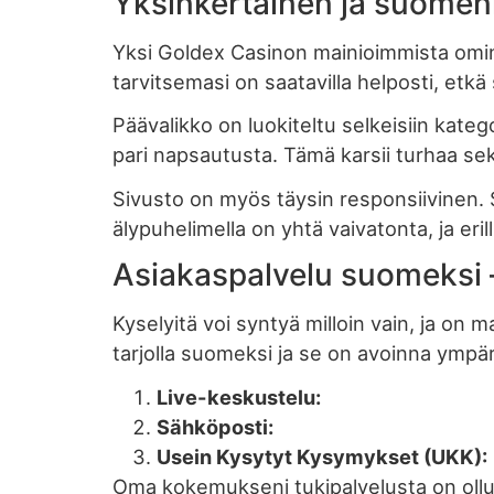
Yksinkertainen ja suomenk
Yksi Goldex Casinon mainioimmista ominai
tarvitsemasi on saatavilla helposti, etk
Päävalikko on luokiteltu selkeisiin kateg
pari napsautusta. Tämä karsii turhaa s
Sivusto on myös täysin responsiivinen. S
älypuhelimella on yhtä vaivatonta, ja eri
Asiakaspalvelu suomeksi –
Kyselyitä voi syntyä milloin vain, ja on 
tarjolla suomeksi ja se on avoinna ympär
Live-keskustelu:
Sähköposti:
Usein Kysytyt Kysymykset (UKK):
Oma kokemukseni tukipalvelusta on ollut hy