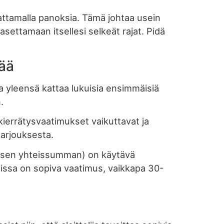
vattamalla panoksia. Tämä johtaa usein
asettamaan itsellesi selkeät rajat. Pidä
tää
a yleensä kattaa lukuisia ensimmäisiä
.
kierrätysvaatimukset vaikuttavat ja
 tarjouksesta.
nuksen yhteissumman) on käytävä
joissa on sopiva vaatimus, vaikkapa 30-