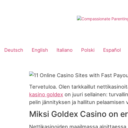
Skip
to
content
Deutsch
English
Italiano
Polski
Español
Tervetuloa. Olen tarkkaillut nettikasinoi
kasino goldex
on juuri sellainen: turval
pelin jännityksen ja hallitun pelaamisen vä
Miksi Goldex Casino on er
Nettikasinoiden maailmassa aloittaessa 