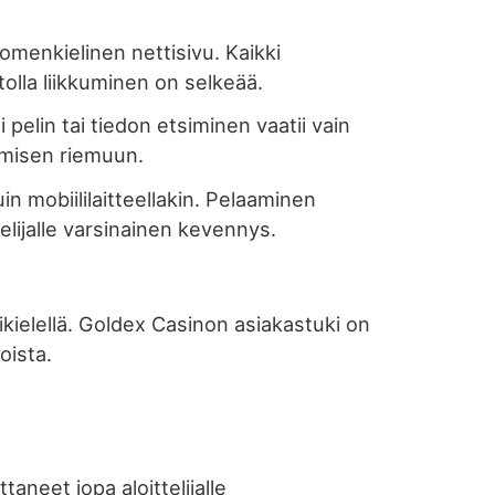
omenkielinen nettisivu. Kaikki
tolla liikkuminen on selkeää.
 pelin tai tiedon etsiminen vaatii vain
amisen riemuun.
n mobiililaitteellakin. Pelaaminen
telijalle varsinainen kevennys.
tikielellä. Goldex Casinon asiakastuki on
oista.
taneet jopa aloittelijalle