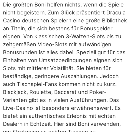
Die größten Boni helfen nichts, wenn die Spiele
nicht begeistern. Zum Glück präsentiert Dracula
Casino deutschen Spielern eine große Bibliothek
an Titeln, die sich bestens für Bonusgelder
eignen. Von klassischen 3-Walzen-Slots bis zu
zeitgemäßen Video-Slots mit aufwändigen
Bonusrunden ist alles dabei. Speziell gut für das
Einhalten von Umsatzbedingungen eignen sich
Slots mit mittlerer Volatilität. Sie bieten für
beständige, geringere Auszahlungen. Jedoch
auch Tischspiel-Fans kommen nicht zu kurz.
Blackjack, Roulette, Baccarat und Poker-
Varianten gibt es in vielen Ausführungen. Das
Live-Casino ist besonders erwähnenswert. Es
bietet ein authentisches Erlebnis mit echten
Dealern in Echtzeit. Hier sind Boni verwenden,
um Strategien an echten Tischen zu