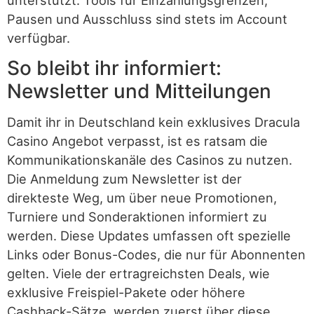
unterstützt. Tools für Einzahlungsgrenzen,
Pausen und Ausschluss sind stets im Account
verfügbar.
So bleibt ihr informiert:
Newsletter und Mitteilungen
Damit ihr in Deutschland kein exklusives Dracula
Casino Angebot verpasst, ist es ratsam die
Kommunikationskanäle des Casinos zu nutzen.
Die Anmeldung zum Newsletter ist der
direkteste Weg, um über neue Promotionen,
Turniere und Sonderaktionen informiert zu
werden. Diese Updates umfassen oft spezielle
Links oder Bonus-Codes, die nur für Abonnenten
gelten. Viele der ertragreichsten Deals, wie
exklusive Freispiel-Pakete oder höhere
Cashback-Sätze, werden zuerst über diese