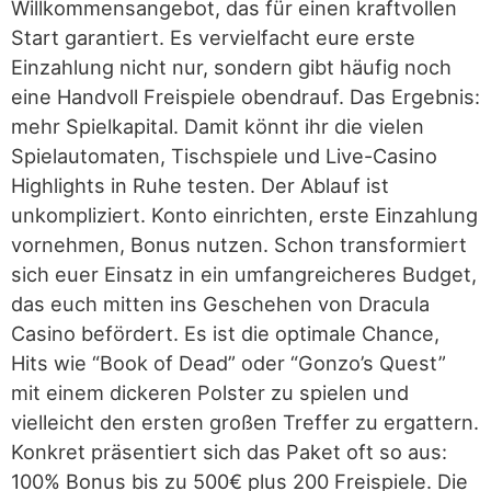
Willkommensangebot, das für einen kraftvollen
Start garantiert. Es vervielfacht eure erste
Einzahlung nicht nur, sondern gibt häufig noch
eine Handvoll Freispiele obendrauf. Das Ergebnis:
mehr Spielkapital. Damit könnt ihr die vielen
Spielautomaten, Tischspiele und Live-Casino
Highlights in Ruhe testen. Der Ablauf ist
unkompliziert. Konto einrichten, erste Einzahlung
vornehmen, Bonus nutzen. Schon transformiert
sich euer Einsatz in ein umfangreicheres Budget,
das euch mitten ins Geschehen von Dracula
Casino befördert. Es ist die optimale Chance,
Hits wie “Book of Dead” oder “Gonzo’s Quest”
mit einem dickeren Polster zu spielen und
vielleicht den ersten großen Treffer zu ergattern.
Konkret präsentiert sich das Paket oft so aus:
100% Bonus bis zu 500€ plus 200 Freispiele. Die