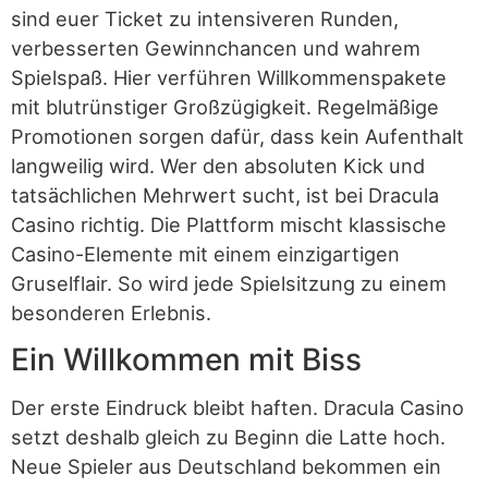
sind euer Ticket zu intensiveren Runden,
verbesserten Gewinnchancen und wahrem
Spielspaß. Hier verführen Willkommenspakete
mit blutrünstiger Großzügigkeit. Regelmäßige
Promotionen sorgen dafür, dass kein Aufenthalt
langweilig wird. Wer den absoluten Kick und
tatsächlichen Mehrwert sucht, ist bei Dracula
Casino richtig. Die Plattform mischt klassische
Casino-Elemente mit einem einzigartigen
Gruselflair. So wird jede Spielsitzung zu einem
besonderen Erlebnis.
Ein Willkommen mit Biss
Der erste Eindruck bleibt haften. Dracula Casino
setzt deshalb gleich zu Beginn die Latte hoch.
Neue Spieler aus Deutschland bekommen ein