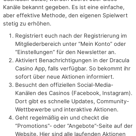
Kanäle bekannt gegeben. Es ist eine einfache,
aber effektive Methode, den eigenen Spielwert
stetig zu erhöhen.
Registriert euch nach der Registrierung im
Mitgliederbereich unter “Mein Konto” oder
“Einstellungen” für den Newsletter an.
Aktiviert Benachrichtigungen in der Dracula
Casino App, falls verfügbar. So bekommt ihr
sofort über neue Aktionen informiert.
Besucht den offiziellen Social-Media-
Kanälen des Casinos (Facebook, Instagram).
Dort gibt es schnelle Updates, Community-
Wettbewerbe und interaktive Aktionen.
Geht regelmäßig ein und checkt die
“Promotions”- oder “Angebote”-Seite auf der
Website. Hier sind alle laufenden Aktionen