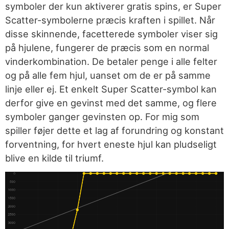
symboler der kun aktiverer gratis spins, er Super
Scatter-symbolerne præcis kraften i spillet. Når
disse skinnende, facetterede symboler viser sig
på hjulene, fungerer de præcis som en normal
vinderkombination. De betaler penge i alle felter
og på alle fem hjul, uanset om de er på samme
linje eller ej. Et enkelt Super Scatter-symbol kan
derfor give en gevinst med det samme, og flere
symboler ganger gevinsten op. For mig som
spiller føjer dette et lag af forundring og konstant
forventning, for hvert eneste hjul kan pludseligt
blive en kilde til triumf.