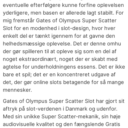
eventuelle efterfølgere kunne forfine oplevelsen
yderligere, men basen er allerede lagt stabilt. For
mig fremstår Gates of Olympus Super Scatter
Slot for en modenhed i slot-design, hvor hver
enkelt del er tænkt igennem for at gavne den
helhedsmæssige oplevelse. Det er denne omhu
der gør spilleren til at opleve sig som en del af
noget ekstraordinært, noget der er skabt med
agtelse for underholdningens essens. Det er ikke
bare et spil; det er en koncentreret udgave af
det, der gør online slots betagende for så mange
mennesker.
Gates of Olympus Super Scatter Slot har gjort sit
aftryk på slot-verdenen i Danmark og udenfor.
Med sin unikke Super Scatter-mekanik, sin høje
audiovisuelle kvalitet og den fængslende Gratis