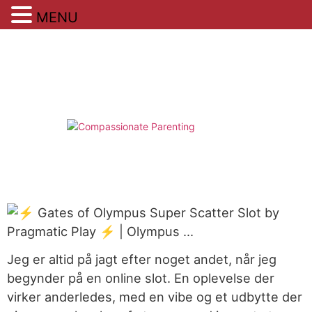
MENU
Skip
to
content
Jeg er altid på jagt efter noget andet, når jeg
begynder på en online slot. En oplevelse der
virker anderledes, med en vibe og et udbytte der