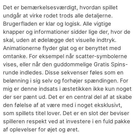
Det er bemærkelsesværdigt, hvordan spillet
undgår at virke rodet trods alle detaljerne.
Brugerfladen er klar og logisk. Alle vigtige
knapper og informationer sidder lige der, hvor de
skal, uden at ødelægge det visuelle indtryk.
Animationerne flyder glat og er benyttet med
omtanke. For eksempel når scatter-symbolerne
vises, eller når den guddommelige Gratis Spins-
runde indledes. Disse sekvenser føles som en
belønning i sig selv og forhøjer spændingen. For
mig er denne indsats i æstetikken ikke kun noget
der ser pænt ud. Det er en central del af at skabe
den følelse af at være med i noget eksklusivt,
som spillets titel lover. Det er en slot der beviser
spilleren respekt ved at investere i en fuld pakke
af oplevelser for øjet og øret.