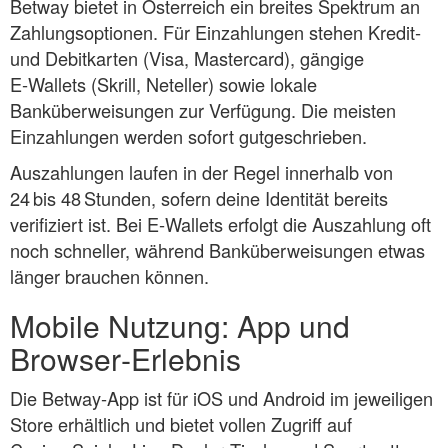
Betway bietet in Österreich ein breites Spektrum an
Zahlungsoptionen. Für Einzahlungen stehen Kredit‑
und Debitkarten (Visa, Mastercard), gängige
E‑Wallets (Skrill, Neteller) sowie lokale
Banküberweisungen zur Verfügung. Die meisten
Einzahlungen werden sofort gutgeschrieben.
Auszahlungen laufen in der Regel innerhalb von
24 bis 48 Stunden, sofern deine Identität bereits
verifiziert ist. Bei E‑Wallets erfolgt die Auszahlung oft
noch schneller, während Banküberweisungen etwas
länger brauchen können.
Mobile Nutzung: App und
Browser‑Erlebnis
Die Betway‑App ist für iOS und Android im jeweiligen
Store erhältlich und bietet vollen Zugriff auf