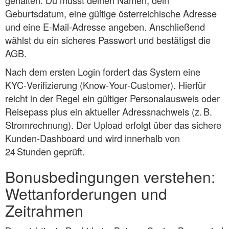
Geburtsdatum, eine gültige österreichische Adresse
und eine E‑Mail‑Adresse angeben. Anschließend
wählst du ein sicheres Passwort und bestätigst die
AGB.
Nach dem ersten Login fordert das System eine
KYC‑Verifizierung (Know‑Your‑Customer). Hierfür
reicht in der Regel ein gültiger Personalausweis oder
Reisepass plus ein aktueller Adressnachweis (z. B.
Stromrechnung). Der Upload erfolgt über das sichere
Kunden‑Dashboard und wird innerhalb von
24 Stunden geprüft.
Bonusbedingungen verstehen:
Wettanforderungen und
Zeitrahmen