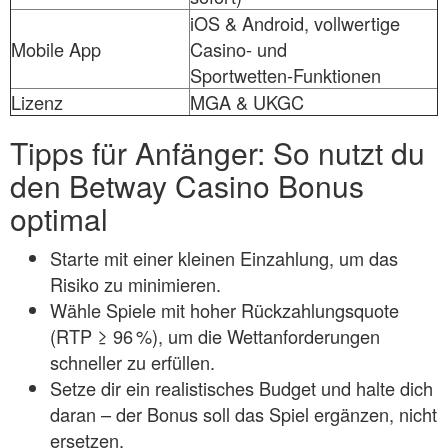
iOS & Android, vollwertige
Mobile App
Casino‑ und
Sportwetten‑Funktionen
Lizenz
MGA & UKGC
Tipps für Anfänger: So nutzt du
den Betway Casino Bonus
optimal
Starte mit einer kleinen Einzahlung, um das
Risiko zu minimieren.
Wähle Spiele mit hoher Rückzahlungsquote
(RTP ≥ 96 %), um die Wettanforderungen
schneller zu erfüllen.
Setze dir ein realistisches Budget und halte dich
daran – der Bonus soll das Spiel ergänzen, nicht
ersetzen.