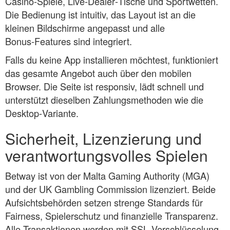
Casino‑Spiele, Live‑Dealer‑Tische und Sportwetten.
Die Bedienung ist intuitiv, das Layout ist an die
kleinen Bildschirme angepasst und alle
Bonus‑Features sind integriert.
Falls du keine App installieren möchtest, funktioniert
das gesamte Angebot auch über den mobilen
Browser. Die Seite ist responsiv, lädt schnell und
unterstützt dieselben Zahlungsmethoden wie die
Desktop‑Variante.
Sicherheit, Lizenzierung und
verantwortungsvolles Spielen
Betway ist von der Malta Gaming Authority (MGA)
und der UK Gambling Commission lizenziert. Beide
Aufsichtsbehörden setzen strenge Standards für
Fairness, Spielerschutz und finanzielle Transparenz.
Alle Transaktionen werden mit SSL‑Verschlüsselung