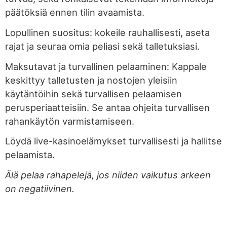
päätöksiä ennen tilin avaamista.
Lopullinen suositus: kokeile rauhallisesti, aseta
rajat ja seuraa omia peliasi sekä talletuksiasi.
Maksutavat ja turvallinen pelaaminen: Kappale
keskittyy talletusten ja nostojen yleisiin
käytäntöihin sekä turvallisen pelaamisen
perusperiaatteisiin. Se antaa ohjeita turvallisen
rahankäytön varmistamiseen.
Löydä live-kasinoelämykset turvallisesti ja hallitse
pelaamista.
Älä pelaa rahapelejä, jos niiden vaikutus arkeen
on negatiivinen.