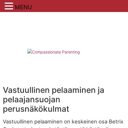
MENU
Skip
to
content
Vastuullinen pelaaminen ja
pelaajansuojan
perusnäkökulmat
Vastuullinen pelaaminen on keskeinen osa Betrix