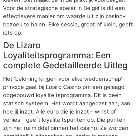
Voor de strategische speler in België is dit een
effectievere manier om waarde uit zijn casino-
bezoek te halen. Elke sessie, groot of klein, geeft
iets op.
De Lizaro
Loyaliteitsprogramma: Een
complete Gedetailleerde Uitleg
Het ‘beloning krijgen voor elke weddenschap’-
principe gaat bij Lizaro Casino om een gelaagd
opgebouwd loyaliteitsprogramma. Dit is geen
statisch systeem. Het wordt aangepast aan, aan
hoe jij inzet. Alle euro die je inzet – winst of
verlies – geeft loyaliteitspunten op. Die punten
zijn het ruilmiddel binnen het casino. Ze worden