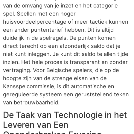
van de omvang van je inzet en het categorie
spel. Spellen met een hoger
huisvoordeelpercentage of meer tactiek kunnen
een ander puntentarief hebben. Dit is altijd
duidelijk in de spelregels. De punten komen
direct terecht op een afzonderlijk saldo dat je
niet kunt inleggen. Je kunt dit saldo te allen tijde
inzien. Het hele proces is transparant en zonder
vertraging. Voor Belgische spelers, die op de
hoogte zijn van de strenge eisen van de
Kansspelcommissie, is dit automatische en
gereguleerde systeem een geruststellend teken
van betrouwbaarheid.
De Taak van Technologie in het
Leveren van Een