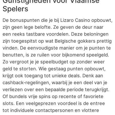
Gunstigheden voor Vlaamse
Spelers
De bonuspunten die je bij Lizaro Casino opbouwt,
zijn geen lege belofte. Ze geven de deur naar
een reeks tastbare voordelen. Deze beloningen
zijn toegespitst op wat Belgische gokkers prettig
vinden. De eenvoudigste manier om je punten te
benutten, is ze ruilen voor bijkomend speelgeld.
Zo vergroot je je speelbudget op zonder weer
geld te storten. Wie gestaag punten opbouwt,
krijgt ook toegang tot unieke deals. Denk aan
cashback-regelingen, waarbij je een deel van je
verliezen over een bepaalde periode terugkrijgt.
Of bundels vrije spins op recente of favoriete
slots. Een veelgeprezen voordeel is de entree
tot individuele contactpersonen en vlottere