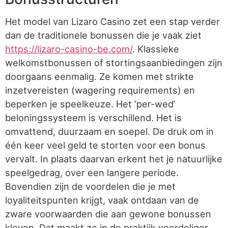
Het model van Lizaro Casino zet een stap verder
dan de traditionele bonussen die je vaak ziet
https://lizaro-casino-be.com/
. Klassieke
welkomstbonussen of stortingsaanbiedingen zijn
doorgaans eenmalig. Ze komen met strikte
inzetvereisten (wagering requirements) en
beperken je speelkeuze. Het ‘per-wed’
beloningssysteem is verschillend. Het is
omvattend, duurzaam en soepel. De druk om in
één keer veel geld te storten voor een bonus
vervalt. In plaats daarvan erkent het je natuurlijke
speelgedrag, over een langere periode.
Bovendien zijn de voordelen die je met
loyaliteitspunten krijgt, vaak ontdaan van de
zware voorwaarden die aan gewone bonussen
kleven. Dat maakt ze in de praktijk voordeliger.