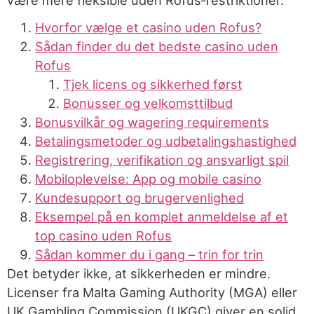
Hvorfor vælge et casino uden Rofus?
Sådan finder du det bedste casino uden
Rofus
Tjek licens og sikkerhed først
Bonusser og velkomsttilbud
Bonusvilkår og wagering requirements
Betalingsmetoder og udbetalingshastighed
Registrering, verifikation og ansvarligt spil
Mobiloplevelse: App og mobile casino
Kundesupport og brugervenlighed
Eksempel på en komplet anmeldelse af et
top casino uden Rofus
Sådan kommer du i gang – trin for trin
Det betyder ikke, at sikkerheden er mindre.
Licenser fra Malta Gaming Authority (MGA) eller
UK Gambling Commission (UKGC) giver en solid