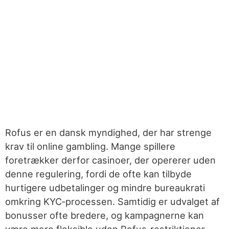
Rofus er en dansk myndighed, der har strenge
krav til online gambling. Mange spillere
foretrækker derfor casinoer, der opererer uden
denne regulering, fordi de ofte kan tilbyde
hurtigere udbetalinger og mindre bureaukrati
omkring KYC‑processen. Samtidig er udvalget af
bonusser ofte bredere, og kampagnerne kan
være mere fleksible uden Rofus‑restriktioner.