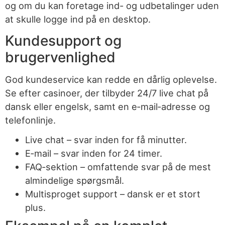
og om du kan foretage ind- og udbetalinger uden
at skulle logge ind på en desktop.
Kundesupport og
brugervenlighed
God kundeservice kan redde en dårlig oplevelse.
Se efter casinoer, der tilbyder 24/7 live chat på
dansk eller engelsk, samt en e‑mail‑adresse og
telefonlinje.
Live chat – svar inden for få minutter.
E‑mail – svar inden for 24 timer.
FAQ‑sektion – omfattende svar på de mest
almindelige spørgsmål.
Multisproget support – dansk er et stort
plus.