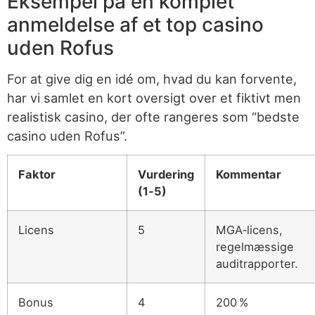
Eksempel på en komplet
anmeldelse af et top casino
uden Rofus
For at give dig en idé om, hvad du kan forvente,
har vi samlet en kort oversigt over et fiktivt men
realistisk casino, der ofte rangeres som “bedste
casino uden Rofus”.
Faktor
Vurdering
Kommentar
(1‑5)
Licens
5
MGA‑licens,
regelmæssige
auditrapporter.
Bonus
4
200 %