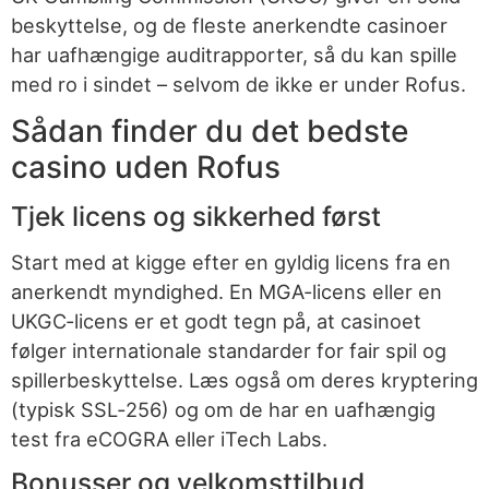
beskyttelse, og de fleste anerkendte casinoer
har uafhængige auditrapporter, så du kan spille
med ro i sindet – selvom de ikke er under Rofus.
Sådan finder du det bedste
casino uden Rofus
Tjek licens og sikkerhed først
Start med at kigge efter en gyldig licens fra en
anerkendt myndighed. En MGA‑licens eller en
UKGC‑licens er et godt tegn på, at casinoet
følger internationale standarder for fair spil og
spillerbeskyttelse. Læs også om deres kryptering
(typisk SSL‑256) og om de har en uafhængig
test fra eCOGRA eller iTech Labs.
Bonusser og velkomsttilbud