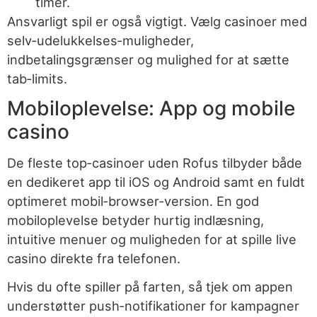
timer.
Ansvarligt spil er også vigtigt. Vælg casinoer med
selv‑udelukkelses‑muligheder,
indbetalingsgrænser og mulighed for at sætte
tab‑limits.
Mobiloplevelse: App og mobile
casino
De fleste top‑casinoer uden Rofus tilbyder både
en dedikeret app til iOS og Android samt en fuldt
optimeret mobil‑browser‑version. En god
mobiloplevelse betyder hurtig indlæsning,
intuitive menuer og muligheden for at spille live
casino direkte fra telefonen.
Hvis du ofte spiller på farten, så tjek om appen
understøtter push‑notifikationer for kampagner