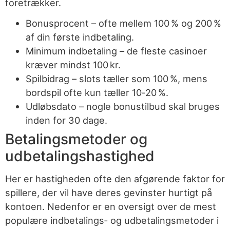
foretrækker.
Bonusprocent – ofte mellem 100 % og 200 %
af din første indbetaling.
Minimum indbetaling – de fleste casinoer
kræver mindst 100 kr.
Spilbidrag – slots tæller som 100 %, mens
bordspil ofte kun tæller 10‑20 %.
Udløbsdato – nogle bonustilbud skal bruges
inden for 30 dage.
Betalingsmetoder og
udbetalingshastighed
Her er hastigheden ofte den afgørende faktor for
spillere, der vil have deres gevinster hurtigt på
kontoen. Nedenfor er en oversigt over de mest
populære indbetalings‑ og udbetalingsmetoder i