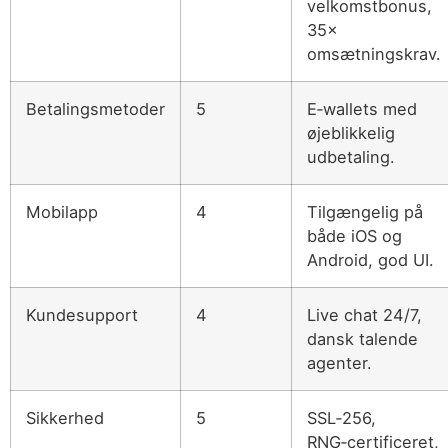
velkomstbonus,
35×
omsætningskrav.
Betalingsmetoder
5
E‑wallets med
øjeblikkelig
udbetaling.
Mobilapp
4
Tilgængelig på
både iOS og
Android, god UI.
Kundesupport
4
Live chat 24/7,
dansk talende
agenter.
Sikkerhed
5
SSL‑256,
RNG‑certificeret,