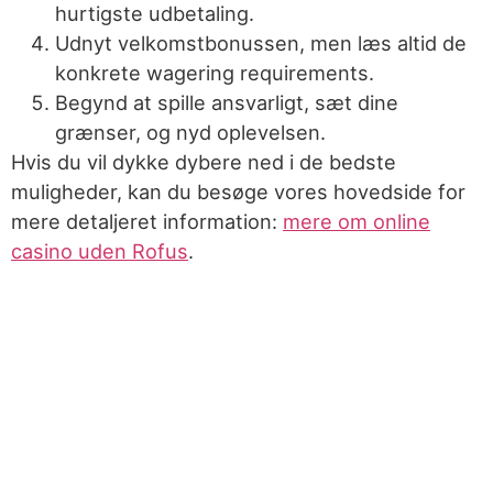
hurtigste udbetaling.
Udnyt velkomstbonussen, men læs altid de
konkrete wagering requirements.
Begynd at spille ansvarligt, sæt dine
grænser, og nyd oplevelsen.
Hvis du vil dykke dybere ned i de bedste
muligheder, kan du besøge vores hovedside for
mere detaljeret information:
mere om online
casino uden Rofus
.