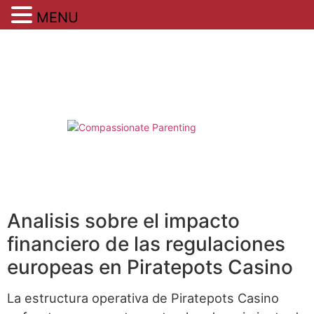
MENU
Skip
to
content
Analisis sobre el impacto
financiero de las regulaciones
europeas en Piratepots Casino
La estructura operativa de Piratepots Casino