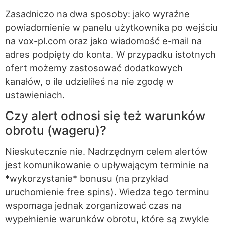
Zasadniczo na dwa sposoby: jako wyraźne
powiadomienie w panelu użytkownika po wejściu
na vox-pl.com oraz jako wiadomość e-mail na
adres podpięty do konta. W przypadku istotnych
ofert możemy zastosować dodatkowych
kanałów, o ile udzieliłeś na nie zgodę w
ustawieniach.
Czy alert odnosi się też warunków
obrotu (wageru)?
Nieskutecznie nie. Nadrzędnym celem alertów
jest komunikowanie o upływającym terminie na
*wykorzystanie* bonusu (na przykład
uruchomienie free spins). Wiedza tego terminu
wspomaga jednak zorganizować czas na
wypełnienie warunków obrotu, które są zwykle