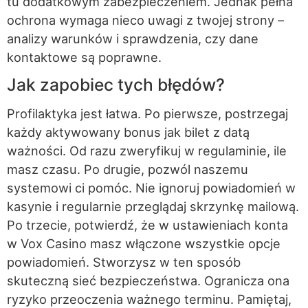
tu dodatkowym zabezpieczeniem. Jednak pełna
ochrona wymaga nieco uwagi z twojej strony –
analizy warunków i sprawdzenia, czy dane
kontaktowe są poprawne.
Jak zapobiec tych błędów?
Profilaktyka jest łatwa. Po pierwsze, postrzegaj
każdy aktywowany bonus jak bilet z datą
ważności. Od razu zweryfikuj w regulaminie, ile
masz czasu. Po drugie, pozwól naszemu
systemowi ci pomóc. Nie ignoruj powiadomień w
kasynie i regularnie przeglądaj skrzynkę mailową.
Po trzecie, potwierdź, że w ustawieniach konta
w Vox Casino masz włączone wszystkie opcje
powiadomień. Stworzysz w ten sposób
skuteczną sieć bezpieczeństwa. Ogranicza ona
ryzyko przeoczenia ważnego terminu. Pamiętaj,