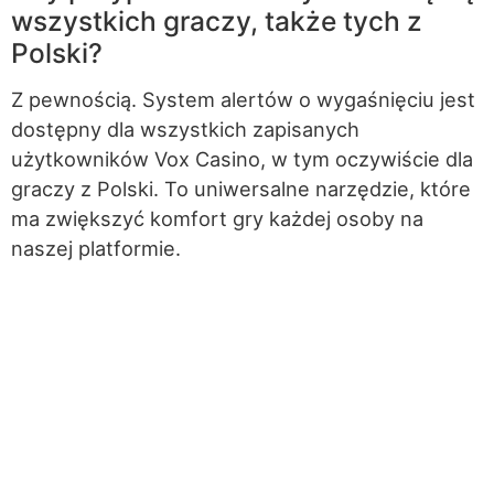
wszystkich graczy, także tych z
Polski?
Z pewnością. System alertów o wygaśnięciu jest
dostępny dla wszystkich zapisanych
użytkowników Vox Casino, w tym oczywiście dla
graczy z Polski. To uniwersalne narzędzie, które
ma zwiększyć komfort gry każdej osoby na
naszej platformie.