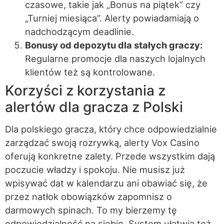
czasowe, takie jak „Bonus na piątek” czy
„Turniej miesiąca”. Alerty powiadamiają o
nadchodzącym deadlinie.
Bonusy od depozytu dla stałych graczy:
Regularne promocje dla naszych lojalnych
klientów też są kontrolowane.
Korzyści z korzystania z
alertów dla gracza z Polski
Dla polskiego gracza, który chce odpowiedzialnie
zarządzać swoją rozrywką, alerty Vox Casino
oferują konkretne zalety. Przede wszystkim dają
poczucie władzy i spokoju. Nie musisz już
wpisywać dat w kalendarzu ani obawiać się, że
przez natłok obowiązków zapomnisz o
darmowych spinach. To my bierzemy tę
odpowiedzialność na siebie. System ułatwia też