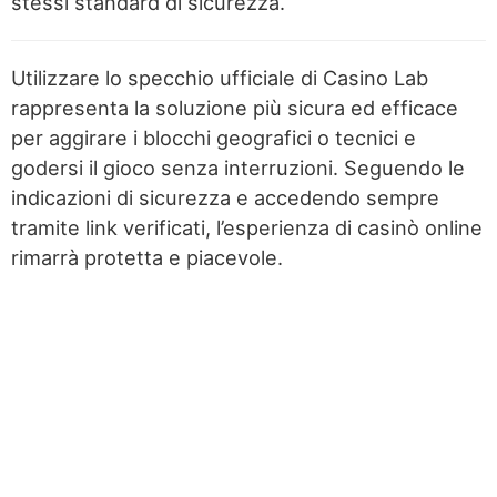
stessi standard di sicurezza.
Utilizzare lo specchio ufficiale di Casino Lab
rappresenta la soluzione più sicura ed efficace
per aggirare i blocchi geografici o tecnici e
godersi il gioco senza interruzioni. Seguendo le
indicazioni di sicurezza e accedendo sempre
tramite link verificati, l’esperienza di casinò online
rimarrà protetta e piacevole.