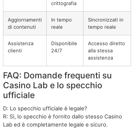
crittografia
Aggiornamenti
In tempo
Sincronizzati in
di contenuti
reale
tempo reale
Assistenza
Disponibile
Accesso diretto
clienti
24/7
alla stessa
assistenza
FAQ: Domande frequenti su
Casino Lab e lo specchio
ufficiale
D: Lo specchio ufficiale è legale?
R: Sì, lo specchio è fornito dallo stesso Casino
Lab ed è completamente legale e sicuro.