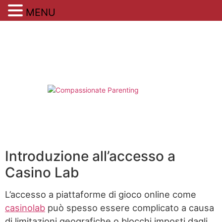
MENU
Skip
to
content
Introduzione all’accesso a
Casino Lab
L’accesso a piattaforme di gioco online come
casinolab
può spesso essere complicato a causa
di limitazioni geografiche o blocchi imposti dagli