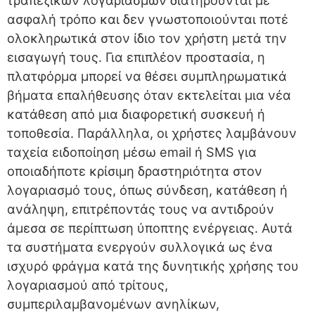
ασφαλή τρόπο και δεν γνωστοποιούνται ποτέ
ολοκληρωτικά στον ίδιο τον χρήστη μετά την
εισαγωγή τους. Για επιπλέον προστασία, η
πλατφόρμα μπορεί να θέσει συμπληρωματικά
βήματα επαλήθευσης όταν εκτελείται μια νέα
κατάθεση από μια διαφορετική συσκευή ή
τοποθεσία. Παράλληλα, οι χρήστες λαμβάνουν
ταχεία ειδοποίηση μέσω email ή SMS για
οποιαδήποτε κρίσιμη δραστηριότητα στον
λογαριασμό τους, όπως σύνδεση, κατάθεση ή
ανάληψη, επιτρέποντάς τους να αντιδρούν
άμεσα σε περίπτωση ύποπτης ενέργειας. Αυτά
τα συστήματα ενεργούν συλλογικά ως ένα
ισχυρό φράγμα κατά της δυνητικής χρήσης του
λογαριασμού από τρίτους,
συμπεριλαμβανομένων ανηλίκων,