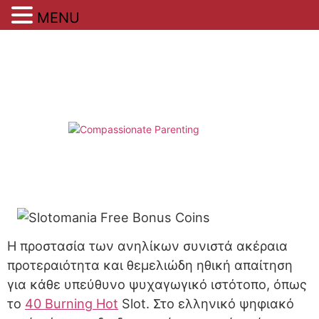
MENU
Skip
to
content
Η προστασία των ανηλίκων συνιστά ακέραια
προτεραιότητα και θεμελιώδη ηθική απαίτηση
για κάθε υπεύθυνο ψυχαγωγικό ιστότοπο, όπως
το
40 Burning Hot
Slot. Στο ελληνικό ψηφιακό