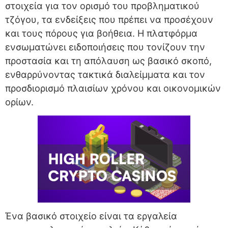
στοιχεία για τον ορισμό του προβληματικού
τζόγου, τα ενδείξεις που πρέπει να προσέχουν
και τους πόρους για βοήθεια. Η πλατφόρμα
ενσωματώνει ειδοποιήσεις που τονίζουν την
προστασία και τη απόλαυση ως βασικό σκοπό,
ενθαρρύνοντας τακτικά διαλείμματα και τον
προσδιορισμό πλαισίων χρόνου και οικονομικών
ορίων.
Ένα βασικό στοιχείο είναι τα εργαλεία