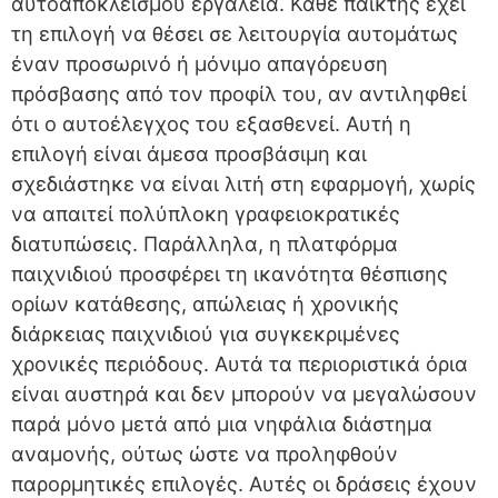
αυτοαποκλεισμού εργαλεία. Κάθε παίκτης έχει
τη επιλογή να θέσει σε λειτουργία αυτομάτως
έναν προσωρινό ή μόνιμο απαγόρευση
πρόσβασης από τον προφίλ του, αν αντιληφθεί
ότι ο αυτοέλεγχος του εξασθενεί. Αυτή η
επιλογή είναι άμεσα προσβάσιμη και
σχεδιάστηκε να είναι λιτή στη εφαρμογή, χωρίς
να απαιτεί πολύπλοκη γραφειοκρατικές
διατυπώσεις. Παράλληλα, η πλατφόρμα
παιχνιδιού προσφέρει τη ικανότητα θέσπισης
ορίων κατάθεσης, απώλειας ή χρονικής
διάρκειας παιχνιδιού για συγκεκριμένες
χρονικές περιόδους. Αυτά τα περιοριστικά όρια
είναι αυστηρά και δεν μπορούν να μεγαλώσουν
παρά μόνο μετά από μια νηφάλια διάστημα
αναμονής, ούτως ώστε να προληφθούν
παρορμητικές επιλογές. Αυτές οι δράσεις έχουν