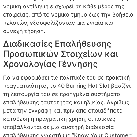
νομική αντίληψη εισχωρεί σε κάθε μέρος της
εταιρείας, από το νομικό τμήμα έως την βοήθεια
πελατών, εξασφαλίζοντας μια ενιαία και
συνεχή τήρηση.
Διαδικασίες Επαλήθευσης
Προσωπικών Στοιχείων και
Χρονολογίας Γέννησης
Για να εφαρμόσει τις πολιτικές του σε πρακτική
πραγματικότητα, το 40 Burning Hot Slot βασίζει
τη λειτουργία του σε προηγμένα συστήματα
επαλήθευσης ταυτότητας και ηλικίας. Ακριβώς
μετά την εγγραφή και πριν από οποιαδήποτε
κατάθεση ή πραγματική χρήση, οι παίκτες
υποβάλλονται σε μια αυστηρή διαδικασία
επαλήθευσης γνωστή ως “Know Your Customer”