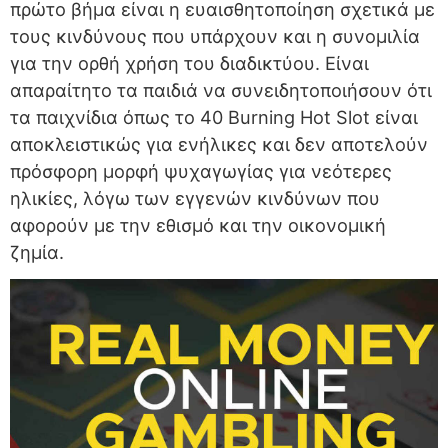
πρώτο βήμα είναι η ευαισθητοποίηση σχετικά με
τους κινδύνους που υπάρχουν και η συνομιλία
για την ορθή χρήση του διαδικτύου. Είναι
απαραίτητο τα παιδιά να συνειδητοποιήσουν ότι
τα παιχνίδια όπως το 40 Burning Hot Slot είναι
αποκλειστικώς για ενήλικες και δεν αποτελούν
πρόσφορη μορφή ψυχαγωγίας για νεότερες
ηλικίες, λόγω των εγγενών κινδύνων που
αφορούν με την εθισμό και την οικονομική
ζημία.