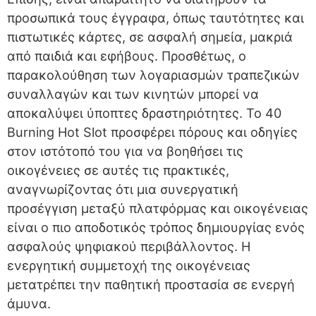
προσωπικά τους έγγραφα, όπως ταυτότητες και
πιστωτικές κάρτες, σε ασφαλή σημεία, μακριά
από παιδιά και εφήβους. Προσθέτως, ο
παρακολούθηση των λογαριασμών τραπεζικών
συναλλαγών και των κινητών μπορεί να
αποκαλύψει ύποπτες δραστηριότητες. Το 40
Burning Hot Slot προσφέρει πόρους και οδηγίες
στον ιστότοπό του για να βοηθήσει τις
οικογένειες σε αυτές τις πρακτικές,
αναγνωρίζοντας ότι μια συνεργατική
προσέγγιση μεταξύ πλατφόρμας και οικογένειας
είναι ο πιο αποδοτικός τρόπος δημιουργίας ενός
ασφαλούς ψηφιακού περιβάλλοντος. Η
ενεργητική συμμετοχή της οικογένειας
μετατρέπει την παθητική προστασία σε ενεργή
άμυνα.