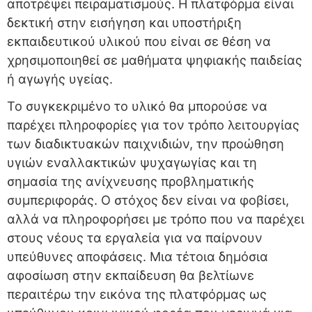
αποτρέψει πειραματισμούς. Η πλατφόρμα είναι
δεκτική στην εισήγηση και υποστήριξη
εκπαιδευτικού υλικού που είναι σε θέση να
χρησιμοποιηθεί σε μαθήματα ψηφιακής παιδείας
ή αγωγής υγείας.
Το συγκεκριμένο το υλικό θα μπορούσε να
παρέχει πληροφορίες για τον τρόπο λειτουργίας
των διαδικτυακών παιχνιδιών, την προώθηση
υγιών εναλλακτικών ψυχαγωγίας και τη
σημασία της ανίχνευσης προβληματικής
συμπεριφοράς. Ο στόχος δεν είναι να φοβίσει,
αλλά να πληροφορήσει με τρόπο που να παρέχει
στους νέους τα εργαλεία για να παίρνουν
υπεύθυνες αποφάσεις. Μια τέτοια δημόσια
αφοσίωση στην εκπαίδευση θα βελτίωνε
περαιτέρω την εικόνα της πλατφόρμας ως