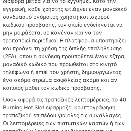
διάφορα μέτρα για να το εγγυηθεί. Κατά την
εγγραφή, κάθε χρήστης φτιάχνει έναν μοναδικό
συνδυασμό ονόματος χρήστη και ισχυρού
κωδικού πρόσβασης, τον οποίο ενδείκνυται να
μην μοιράζεται σε κανέναν και να τον
τροποποιεί περιοδικά. Η πλατφόρμα υποστηρίζει
και προάγει τη χρήση της διπλής επαλήθευσης
(2FA), όπου η σύνδεση προϋποθέτει έναν έξτρα,
μοναδικό κωδικό που προωθείται στο κινητό
τηλέφωνο ή email του χρήστη, δημιουργώντας
ένα ακόμα στρώμα ασφάλειας ακόμα και αν
κάποιος μάθει τον κωδικό πρόσβασης.
Όσον αφορά τις τραπεζικές λεπτομέρειες, το 40
Burning Hot Slot εφαρμόζει κρυπτογράφηση
τραπεζικού επιπέδου για όλες τις συναλλαγές.
Οι λεπτομέρειες των πιστωτικών καρτών ή των
τραπεζικών λογαριασμών διατηρούνται με