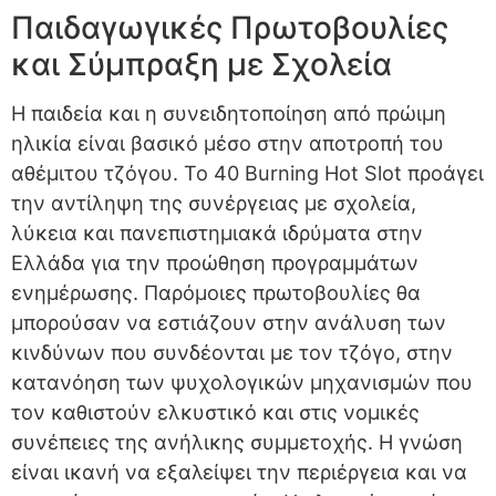
Παιδαγωγικές Πρωτοβουλίες
και Σύμπραξη με Σχολεία
Η παιδεία και η συνειδητοποίηση από πρώιμη
ηλικία είναι βασικό μέσο στην αποτροπή του
αθέμιτου τζόγου. Το 40 Burning Hot Slot προάγει
την αντίληψη της συνέργειας με σχολεία,
λύκεια και πανεπιστημιακά ιδρύματα στην
Ελλάδα για την προώθηση προγραμμάτων
ενημέρωσης. Παρόμοιες πρωτοβουλίες θα
μπορούσαν να εστιάζουν στην ανάλυση των
κινδύνων που συνδέονται με τον τζόγο, στην
κατανόηση των ψυχολογικών μηχανισμών που
τον καθιστούν ελκυστικό και στις νομικές
συνέπειες της ανήλικης συμμετοχής. Η γνώση
είναι ικανή να εξαλείψει την περιέργεια και να