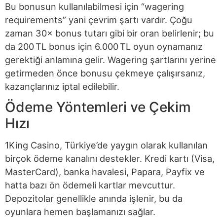
Bu bonusun kullanılabilmesi için “wagering
requirements” yani çevrim şartı vardır. Çoğu
zaman 30× bonus tutarı gibi bir oran belirlenir; bu
da 200 TL bonus için 6.000 TL oyun oynamanız
gerektiği anlamına gelir. Wagering şartlarını yerine
getirmeden önce bonusu çekmeye çalışırsanız,
kazançlarınız iptal edilebilir.
Ödeme Yöntemleri ve Çekim
Hızı
1King Casino, Türkiye’de yaygın olarak kullanılan
birçok ödeme kanalını destekler. Kredi kartı (Visa,
MasterCard), banka havalesi, Papara, Payfix ve
hatta bazı ön ödemeli kartlar mevcuttur.
Depozitolar genellikle anında işlenir, bu da
oyunlara hemen başlamanızı sağlar.