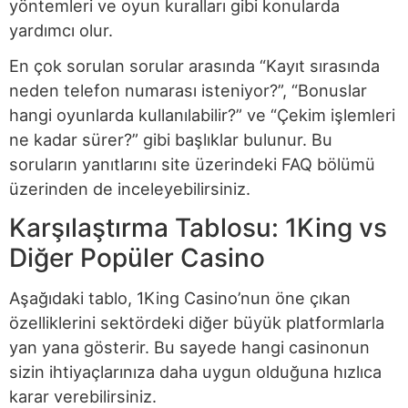
yöntemleri ve oyun kuralları gibi konularda
yardımcı olur.
En çok sorulan sorular arasında “Kayıt sırasında
neden telefon numarası isteniyor?”, “Bonuslar
hangi oyunlarda kullanılabilir?” ve “Çekim işlemleri
ne kadar sürer?” gibi başlıklar bulunur. Bu
soruların yanıtlarını site üzerindeki FAQ bölümü
üzerinden de inceleyebilirsiniz.
Karşılaştırma Tablosu: 1King vs
Diğer Popüler Casino
Aşağıdaki tablo, 1King Casino’nun öne çıkan
özelliklerini sektördeki diğer büyük platformlarla
yan yana gösterir. Bu sayede hangi casinonun
sizin ihtiyaçlarınıza daha uygun olduğuna hızlıca
karar verebilirsiniz.