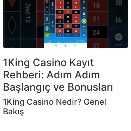
1King Casino Kayıt
Rehberi: Adım Adım
Başlangıç ve Bonusları
1King Casino Nedir? Genel
Bakış