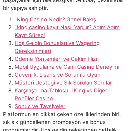
bir yapıya sahiptir.
1King Casino Nedir? Genel Bakış
1king casino kayıt Nasıl Yapılır? Adım Adım
Kayıt Süreci
Hoş Geldin Bonusları ve Wagering
Gereksinimleri
Ödeme Yöntemleri ve Çekim Hızı
Mobil Uygulama ve Canlı Casino Deneyimi
Güvenlik, Lisans ve Sorumlu Oyun
Müşteri Desteği ve Sık Sorulan Sorular
Karşılaştırma Tablosu: 1King vs Diğer
Popüler Casino
Sonuç ve Tavsiyeler
Platformun en dikkat çeken özelliklerinden biri,
sık sık güncellenen promosyon ve bonus
programlarıdır. Hoş geldin paketinden haftalık