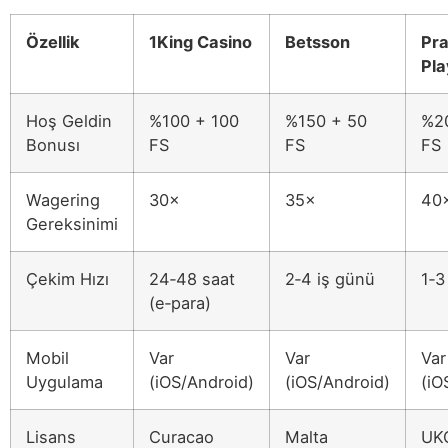
Özellik
1King Casino
Betsson
Pr
Pla
Hoş Geldin
%100 + 100
%150 + 50
%2
Bonusı
FS
FS
FS
Wagering
30×
35×
40
Gereksinimi
Çekim Hızı
24‑48 saat
2‑4 iş günü
1‑3
(e‑para)
Mobil
Var
Var
Var
Uygulama
(iOS/Android)
(iOS/Android)
(iO
Lisans
Curacao
Malta
UK