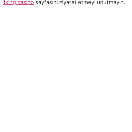
1king casino
sayfasını ziyaret etmeyi unutmayın.