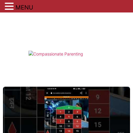
MENU
Skip
to
content