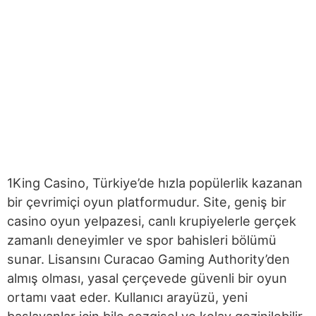
1King Casino, Türkiye’de hızla popülerlik kazanan
bir çevrimiçi oyun platformudur. Site, geniş bir
casino oyun yelpazesi, canlı krupiyelerle gerçek
zamanlı deneyimler ve spor bahisleri bölümü
sunar. Lisansını Curacao Gaming Authority’den
almış olması, yasal çerçevede güvenli bir oyun
ortamı vaat eder. Kullanıcı arayüzü, yeni
başlayanlar için bile sezgisel ve kolay gezinilebilir