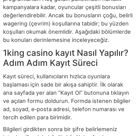
kampanyalara kadar, oyuncular çeşitli bonusları
değerlendirebilir. Ancak bu bonusların çoğu, belirli
wagering (çevrim) koşullarına tabidir; bu yüzden
koşulları okumak önemlidir. Aşağıdaki bölümlerde
bu konuları derinlemesine inceleyeceğiz.
1king casino kayıt Nasıl Yapılır?
Adım Adım Kayıt Süreci
Kayıt süreci, kullanıcıların hızlıca oyunlara
başlaması için sade bir akışa sahiptir. İlk olarak
ana sayfada yer alan “Kayıt Ol” butonuna tıklayın
ve açılan formu doldurun. Formda istenen bilgiler
ad, soyad, e‑posta adresi, telefon numarası ve
tercih edilen para birimidir.
Bilgileri girdikten sonra bir şifre belirlemeniz