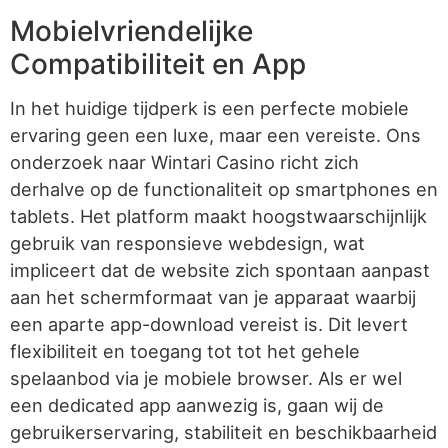
Mobielvriendelijke
Compatibiliteit en App
In het huidige tijdperk is een perfecte mobiele
ervaring geen een luxe, maar een vereiste. Ons
onderzoek naar Wintari Casino richt zich
derhalve op de functionaliteit op smartphones en
tablets. Het platform maakt hoogstwaarschijnlijk
gebruik van responsieve webdesign, wat
impliceert dat de website zich spontaan aanpast
aan het schermformaat van je apparaat waarbij
een aparte app-download vereist is. Dit levert
flexibiliteit en toegang tot tot het gehele
spelaanbod via je mobiele browser. Als er wel
een dedicated app aanwezig is, gaan wij de
gebruikerservaring, stabiliteit en beschikbaarheid