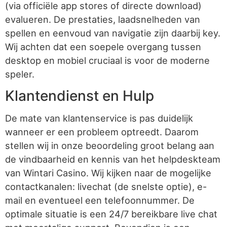
(via officiële app stores of directe download)
evalueren. De prestaties, laadsnelheden van
spellen en eenvoud van navigatie zijn daarbij key.
Wij achten dat een soepele overgang tussen
desktop en mobiel cruciaal is voor de moderne
speler.
Klantendienst en Hulp
De mate van klantenservice is pas duidelijk
wanneer er een probleem optreedt. Daarom
stellen wij in onze beoordeling groot belang aan
de vindbaarheid en kennis van het helpdeskteam
van Wintari Casino. Wij kijken naar de mogelijke
contactkanalen: livechat (de snelste optie), e-
mail en eventueel een telefoonnummer. De
optimale situatie is een 24/7 bereikbare live chat