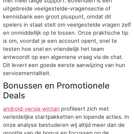
met meertalige support. Bovendien is een
uitgebreide veelgestelde-vragensectie of
kennisbank een groot pluspunt, omdat dit
spelers in staat stelt om veelgestelde vragen zelf
en onmiddellijk op te lossen. Onze praktische tip
is om, voordat je een account opent, snel te
testen hoe snel en vriendelijk het team
antwoordt op een algemene vraag via de chat.
Dit levert een goede eerste aanwijzing van hun
servicementaliteit.
Bonussen en Promotionele
Deals
android-versie wintari
profileert zich met
verleidelijke startpakketten en lopende acties. In
onze analyse bestuderen wij altijd meer dan de
grootte van de bonus en focussen op de