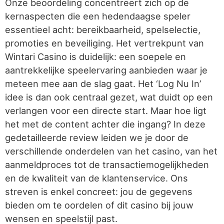
Onze beoordeling concentreert zich op de
kernaspecten die een hedendaagse speler
essentieel acht: bereikbaarheid, spelselectie,
promoties en beveiliging. Het vertrekpunt van
Wintari Casino is duidelijk: een soepele en
aantrekkelijke speelervaring aanbieden waar je
meteen mee aan de slag gaat. Het ‘Log Nu In’
idee is dan ook centraal gezet, wat duidt op een
verlangen voor een directe start. Maar hoe ligt
het met de content achter die ingang? In deze
gedetailleerde review leiden we je door de
verschillende onderdelen van het casino, van het
aanmeldproces tot de transactiemogelijkheden
en de kwaliteit van de klantenservice. Ons
streven is enkel concreet: jou de gegevens
bieden om te oordelen of dit casino bij jouw
wensen en speelstijl past.