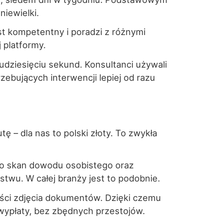
niewielki.
st kompetentny i poradzi z różnymi
 platformy.
udziesięciu sekund. Konsultanci używali
ebujących interwencji lepiej od razu
ę – dla nas to polski złoty. To zwykła
 o skan dowodu osobistego oraz
twu. W całej branży jest to podobnie.
kości zdjęcia dokumentów. Dzięki czemu
 wypłaty, bez zbędnych przestojów.