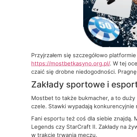
Przyjrzałem się szczegółowo platformi
https://mostbetkasyno.org.pl/
. W tej oc
czaić się drobne niedogodności. Pragnę
Zakłady sportowe i espo
Mostbet to także bukmacher, a to duży a
czele. Stawki wypadają konkurencyjnie 
Fani esportu też coś dla siebie znajdą
Legends czy StarCraft II. Zakłady na ży
w trakcie trwania meczu.