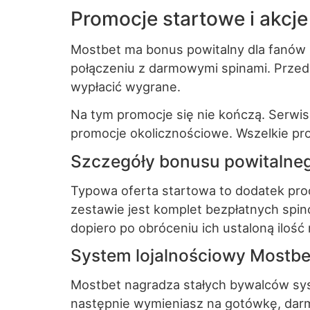
Promocje startowe i akcje
Mostbet ma bonus powitalny dla fanów k
połączeniu z darmowymi spinami. Przed 
wypłacić wygrane.
Na tym promocje się nie kończą. Serwis
promocje okolicznościowe. Wszelkie pro
Szczegóły bonusu powitalneg
Typowa oferta startowa to dodatek pro
zestawie jest komplet bezpłatnych spi
dopiero po obróceniu ich ustaloną ilość
System lojalnościowy Mostbe
Mostbet nagradza stałych bywalców sys
następnie wymieniasz na gotówkę, darmo