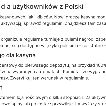
 dla użytkowników z Polski
asynowych, jak i kibiców. Nowi gracze kasyna mogą
aktywacją, sprawdź regulamin. Znajdziesz tam zasa
 organizuje regularne turnieje z pulami nagród, za
mocje są dostępne w języku polskim i – co istotne
o dla kasyna
centowy do pierwszego depozytu, na przykład 100%
nów na wybranych automatach. Pamiętaj, że wygrane
 razy. Zweryfikuj ten warunek w regulaminie.
t
temem lojalnościowym o kilku stopniach. Za aktywn
we spiny lub pozostałe przywileje. Im wyższy stop