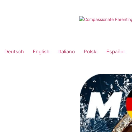
Skip
to
content
Deutsch
English
Italiano
Polski
Español