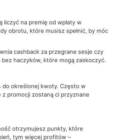
 liczyć na premię od wpłaty w
dy obrotu, które musisz spełnić, by móc
pewnia cashback za przegrane sesje czy
 – bez haczyków, które mogą zaskoczyć.
 do określonej kwoty. Często w
 z promocji zostaną ci przyznane
ość otrzymujesz punkty, które
ień, tym więcej profitów –