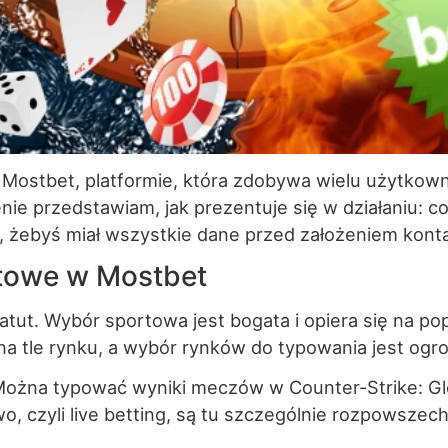
e Mostbet, platformie, która zdobywa wielu użytkow
enie przedstawiam, jak prezentuje się w działaniu: 
, żebyś miał wszystkie dane przed założeniem konta
rtowe w Mostbet
tut. Wybór sportowa jest bogata i opiera się na pop
na tle rynku, a wybór rynków do typowania jest ogr
. Można typować wyniki meczów w Counter-Strike: Gl
wo, czyli live betting, są tu szczególnie rozpowszec