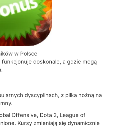
ników w Polsce
co funkcjonuje doskonale, a gdzie mogą
.
ularnych dyscyplinach, z piłką nożną na
omny.
obal Offensive, Dota 2, League of
hnione. Kursy zmieniają się dynamicznie