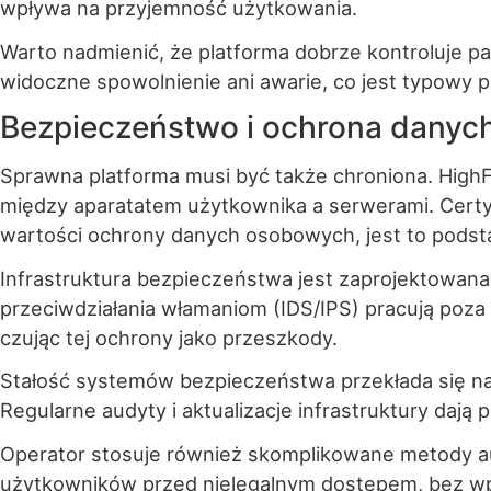
wpływa na przyjemność użytkowania.
Warto nadmienić, że platforma dobrze kontroluje pa
widoczne spowolnienie ani awarie, co jest typow
Bezpieczeństwo i ochrona danyc
Sprawna platforma musi być także chroniona. High
między aparatatem użytkownika a serwerami. Certyf
wartości ochrony danych osobowych, jest to podst
Infrastruktura bezpieczeństwa jest zaprojektowana
przeciwdziałania włamaniom (IDS/IPS) pracują poza gł
czując tej ochrony jako przeszkody.
Stałość systemów bezpieczeństwa przekłada się na
Regularne audyty i aktualizacje infrastruktury daj
Operator stosuje również skomplikowane metody aut
użytkowników przed nielegalnym dostępem, bez wp