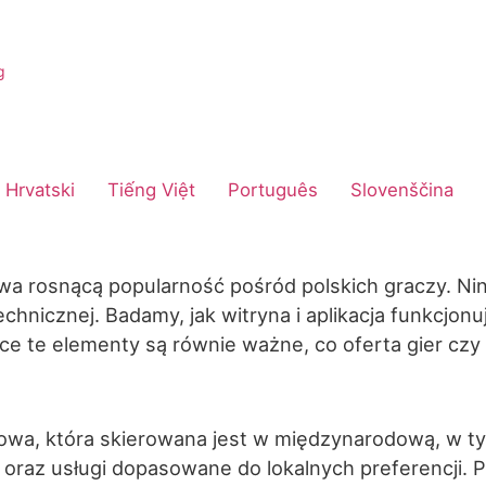
Hrvatski
Tiếng Việt
Português
Slovenščina
wa rosnącą popularność pośród polskich graczy. Nin
chnicznej. Badamy, jak witryna i aplikacja funkcjo
sce te elementy są równie ważne, co oferta gier czy
owa, która skierowana jest w międzynarodową, w ty
oraz usługi dopasowane do lokalnych preferencji. 