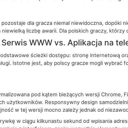
pozostaje dla gracza niemal niewidoczna, dopóki nie
iewielką liczbę awarii. Dla polskich graczy, którzy
 Serwis WWW vs. Aplikacja na tel
odstawowe ścieżki dostępu: stronę internetową ora
ługi. Istotne jest, aby polscy gracze mogli wybrać 
malizowana pod kątem bieżących wersji Chrome, Fire
cych użytkowników. Responsywny design samodzielni
jność w tej wersji mocno zależy jednak od niezawo
rywkę w ciągu kilkunastu sekund od wpisania adres