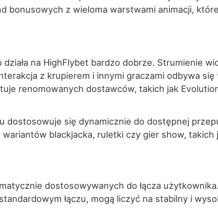
 bonusowych z wieloma warstwami animacji, które n
 działa na HighFlybet bardzo dobrze. Strumienie w
Interakcja z krupierem i innymi graczami odbywa się
uje renomowanych dostawców, takich jak Evolution 
razu dostosowuje się dynamicznie do dostępnej prze
ariantów blackjacka, ruletki czy gier show, takich
omatycznie dostosowywanych do łącza użytkownika.
tandardowym łączu, mogą liczyć na stabilny i wysok