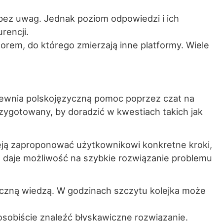
bez uwag. Jednak poziom odpowiedzi i ich
rencji.
rem, do którego zmierzają inne platformy. Wiele
pewnia polskojęzyczną pomoc poprzez czat na
zygotowany, by doradzić w kwestiach takich jak
ieją zaproponować użytkownikowi konkretne kroki,
to daje możliwość na szybkie rozwiązanie problemu
hniczną wiedzą. W godzinach szczytu kolejka może
sobiście znaleźć błyskawiczne rozwiązanie.