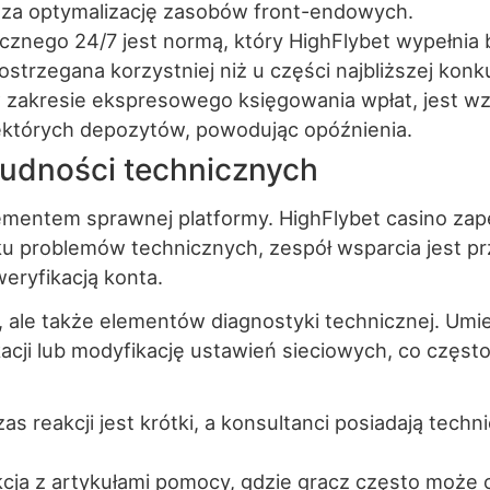
y za optymalizację zasobów front-endowych.
znego 24/7 jest normą, który HighFlybet wypełnia 
rzegana korzystniej niż u części najbliższej konku
 zakresie ekspresowego księgowania wpłat, jest wzo
iektórych depozytów, powodując opóźnienia.
rudności technicznych
ementem sprawnej platformy. HighFlybet casino za
u problemów technicznych, zespół wsparcia jest pr
eryfikacją konta.
r, ale także elementów diagnostyki technicznej. Um
ikacji lub modyfikację ustawień sieciowych, co częs
s reakcji jest krótki, a konsultanci posiadają tec
ja z artykułami pomocy, gdzie gracz często może o