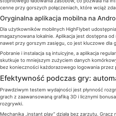
stopniowego ładowania zasobów, co pozwala na inte
cenne przy gorszych połączeniach, które wciąż zdar
Oryginalna aplikacja mobilna na Androi
Dla użytkowników mobilnych HighFlybet udostępnia 
magazynowana lokalnie. Aplikacja jest dostępna od 
nawet przy gorszym zasięgu, co jest kluczowe dla 
Pobranie i instalacja są intuicyjne, a aplikacja reg
skutkuje to mniejszym zużyciem danych komórkowyc
bez konieczności każdorazowego logowania przez 
Efektywność podczas gry: automa
Prawdziwym testem wydajności jest płynność rozgr
grach z zaawansowaną grafiką 3D i licznymi bonusam
rozgrywki.
Mechanika „instant play” działa bez zarzutu. Gracz