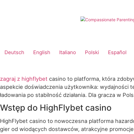
Skip
to
content
Deutsch
English
Italiano
Polski
Español
zagraj z highflybet
casino to platforma, która zdoby
aspekcie doświadczenia użytkownika: wydajności te
ładowania po stabilność działania. Dla gracza w Pol
Wstęp do HighFlybet casino
HighFlybet casino to nowoczesna platforma hazard
gier od wiodących dostawców, atrakcyjne promocje 