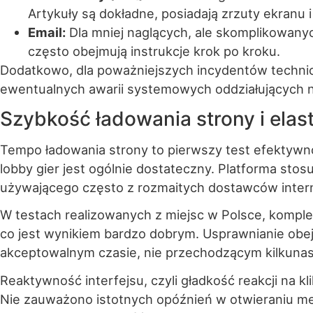
Artykuły są dokładne, posiadają zrzuty ekranu
Email:
Dla mniej naglących, ale skomplikowany
często obejmują instrukcje krok po kroku.
Dodatkowo, dla poważniejszych incydentów technic
ewentualnych awarii systemowych oddziałujących 
Szybkość ładowania strony i ela
Tempo ładowania strony to pierwszy test efektywnośc
lobby gier jest ogólnie dostateczny. Platforma stos
używającego często z rozmaitych dostawców interne
W testach realizowanych z miejsc w Polsce, komple
co jest wynikiem bardzo dobrym. Usprawnianie obejm
akceptowalnym czasie, nie przechodzącym kilkunast
Reaktywność interfejsu, czyli gładkość reakcji na k
Nie zauważono istotnych opóźnień w otwieraniu men