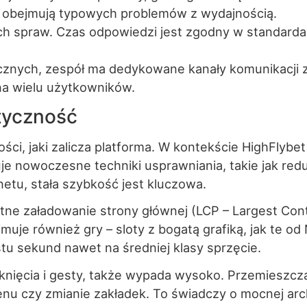
 i obejmują typowych problemów z wydajnością.
ch spraw. Czas odpowiedzi jest zgodny w standarda
znych, zespół ma dedykowane kanały komunikacji z 
na wielu użytkowników.
styczność
i, jaki zalicza platforma. W kontekście HighFlybet 
uje nowoczesne techniki usprawniania, takie jak redu
tu, stała szybkość jest kluczowa.
tne załadowanie strony głównej (LCP – Largest Cont
uje również gry – sloty z bogatą grafiką, jak te od
u sekund nawet na średniej klasy sprzęcie.
liknięcia i gesty, także wypada wysoko. Przemieszcza
u czy zmianie zakładek. To świadczy o mocnej arch